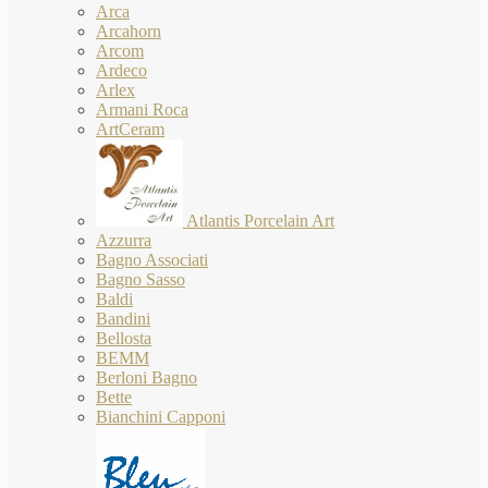
Arca
Arcahorn
Arcom
Ardeco
Arlex
Armani Roca
ArtCeram
Atlantis Porcelain Art
Azzurra
Bagno Associati
Bagno Sasso
Baldi
Bandini
Bellosta
BEMM
Berloni Bagno
Bette
Bianchini Capponi