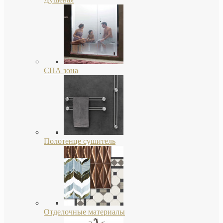
СПА зона
Полотенце сушитель
Отделочные материалы