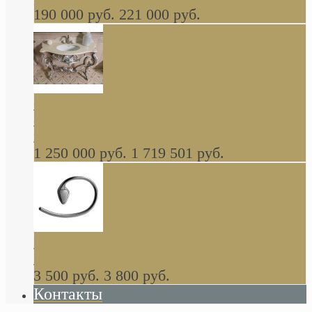
190 000 руб.
221 000 руб.
Gondola GAIA консоль 140 см для ванной в
стиле барокко, из массива дерева, светло
коричневый матовый окрас + серебро
1 250 000 руб.
1 719 501 руб.
Khala Colombo аксессуары (серия) В
НАЛИЧИИ
3 500 руб.
3 800 руб.
Контакты