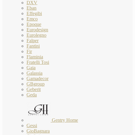
DXV
Eban
Effegibi
Emco
Epoque
Eurodesign
Eurolegno
Falper
Fantini
Fir
Flaminia
Fratelli Tosi
Gaia
Galassia
Gamadecor
GBgroup
Geberit
Geda
Gentry Home
Gessi
GioBagnara