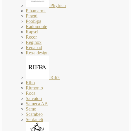
Phylrich
Pibamarmi
Pinetti
PoolSpa
Radomonte
Rapsel
Recor
Reginox
Repabad
Rexa design
Rifra
Riho
Ritmonio
Roca
Salvatori
Sameca AB
Samo
Scarabeo
Serdaneli