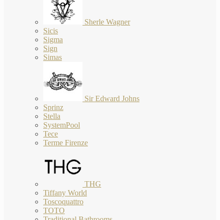
Sherle Wagner
Sicis
Sigma
Sign
Simas
Sir Edward Johns
Sprinz
Stella
SystemPool
Tece
Terme Firenze
THG
Tiffany World
Toscoquattro
TOTO
Traditional Bathrooms