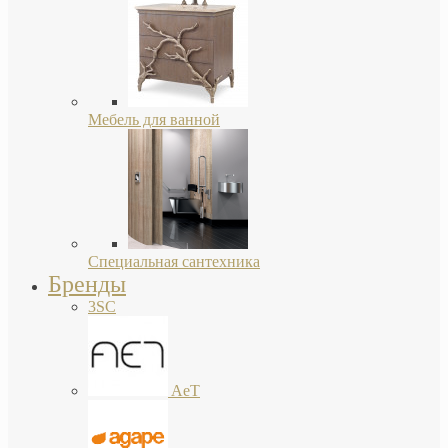
Мебель для ванной
Специальная сантехника
Бренды
3SC
AeT