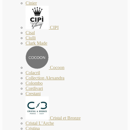
Cinier
CIPI
Cisal
Ciulli
Clark Made
Cocoon
Colacril
Collection Alexandra
Colombo
Cordivari
Crestani
Cristal et Bronze
Cristal L’Arche
Cristina