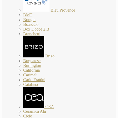
Bleu Provence
BMT
Bongio
Box&Co
Box Docce 2.B
Branchetti
Brizo
Bugnatese
Burlington
California
Carimali
Carlo Frattini
Catalano
CEA
Ceramica Ala
Cielo