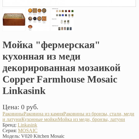
Мойка "фермерская"
кухонная из меди
декорированная мозаикой
Copper Farmhouse Mosaic
Linkasink
Цена: 0 руб.
Раковины
Раковина из камня
Раковины из бронзы, стали, меди
и латуни
Кухонные мойки
Мойка из меди, бронзы, латуни
Бренд:
Linkasink
Серия:
MOSAIC
Модель:
V020 Kitchen Mosaic