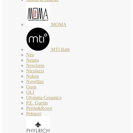
MOMA
MTI Bath
Nea
Neutra
Newform
Nicolazzi
Noken
Novellini
Oasis
OLI
Olympia Ceramica
P.E. Guerin
Perrin&Rowe
Petracer