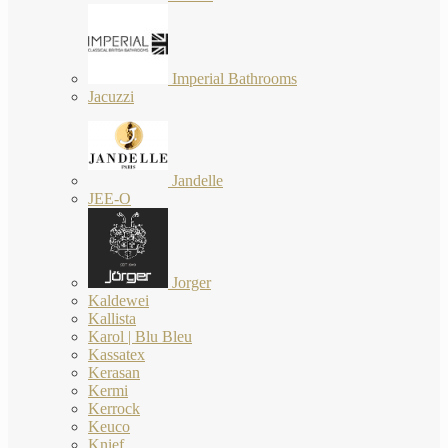
Imperial Bathrooms
Jacuzzi
Jandelle
JEE-O
Jorger
Kaldewei
Kallista
Karol | Blu Bleu
Kassatex
Kerasan
Kermi
Kerrock
Keuco
Knief