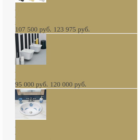
Cassia Duravit врезная сверху кухонная
керамическая мойка 1160 x 510 мм белая,
серая, черная, бежевая В НАЛИЧИИ
107 500 руб.
123 975 руб.
Cow ArtCeram унитаз навесной и биде
навесное КОМПЛЕКТ
95 000 руб.
120 000 руб.
Decorated Bathroom раковина овальная
встраиваемая для ванной с рисунком синяя
роза В НАЛИЧИИ