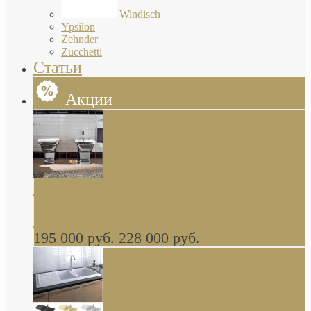
Windisch
Ypsilon
Zehnder
Zucchetti
Статьи
Акции
Butterfly Scarabeo КОМПЛЕКТ санфаянса
(унитаз и биде) напольные снаружи декор
глянцевая платина В НАЛИЧИИ
195 000 руб.
228 000 руб.