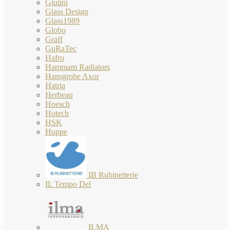
Giulini
Glass Design
Glass1989
Globo
Graff
GuRaTec
Hafro
Hammam Radiators
Hansgrohe Axor
Hatria
Herbeau
Hoesch
Hotech
HSK
Huppe
IB Rubinetterie
IL Tempo Del
ILMA