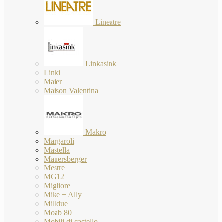
Lineatre
Linkasink
Linki
Maier
Maison Valentina
Makro
Margaroli
Mastella
Mauersberger
Mestre
MG12
Migliore
Mike + Ally
Milldue
Moab 80
Mobili di castello