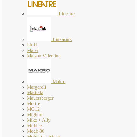
Lineatre
Linkasink
Linki
Maier
Maison Valentina
Makro
Margaroli
Mastella
Mauersberger
Mestre
MG12
Migliore
Mike + Ally
Milldue
Moab 80
Mobili di castello