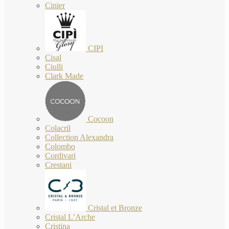
Cinier
CIPI
Cisal
Ciulli
Clark Made
Cocoon
Colacril
Collection Alexandra
Colombo
Cordivari
Crestani
Cristal et Bronze
Cristal L’Arche
Cristina