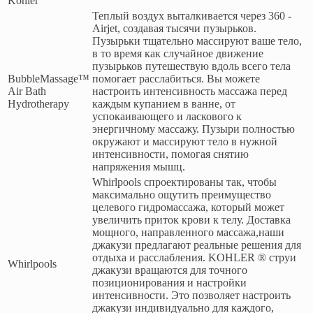
Kohler
Теплый воздух выталкивается через 360 -
Airjet, создавая тысячи пузырьков.
Пузырьки тщательно массируют ваше тело,
в то время как случайное движение
пузырьков путешествую вдоль всего тела
BubbleMassage™
помогает расслабиться. Вы можете
Air Bath
настроить интенсивность массажа перед
Hydrotherapy
каждым купанием в ванне, от
успокаивающего и ласкового к
энергичному массажу. Пузыри полностью
окружают и массируют тело в нужной
интенсивности, помогая снятию
напряжения мышц.
Whirlpools спроектированы так, чтобы
максимально ощутить преимущество
целевого гидромассажа, который может
увеличить приток крови к телу. Доставка
мощного, направленного массажа,наши
джакузи предлагают реальные решения для
отдыха и расслабления. KOHLER ® струи
Whirlpools
джакузи вращаются для точного
позиционирования и настройки
интенсивности. Это позволяет настроить
джакузи индивидуально для каждого,