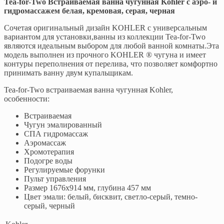
Tea-for-Two Встраиваемая ванна чугунная Kohler с аэро- и
гидромассажем белая, кремовая, серая, черная
Сочетая оригинальный дизайн KOHLER с универсальным
вариантом для установки,ванны из коллекции Tea-for-Two
являются идеальным выбором для любой ванной комнаты.Эта
модель выполнен из прочного KOHLER ® чугуна и имеет
контуры переполнения от перелива, что позволяет комфортно
принимать ванну двум купальщикам.
Tea-for-Two встраиваемая ванна чугунная Kohler,
особенности:
Встраиваемая
Чугун эмалированный
СПА гидромассаж
Аэромассаж
Хромотерапия
Подогре воды
Регулируемые форунки
Пульт управления
Размер 1676х914 мм, глубина 457 мм
Цвет эмали: белый, бисквит, светло-серый, темно-
серый, черный