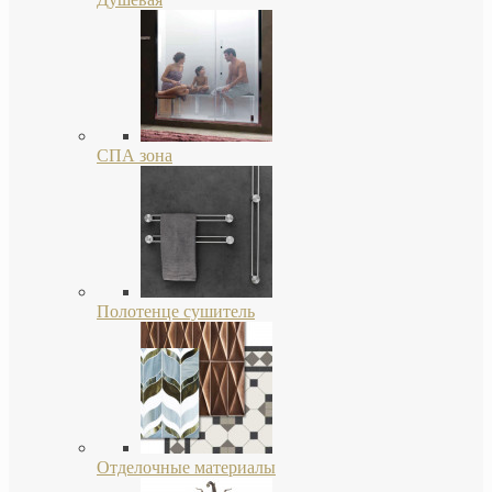
СПА зона
Полотенце сушитель
Отделочные материалы