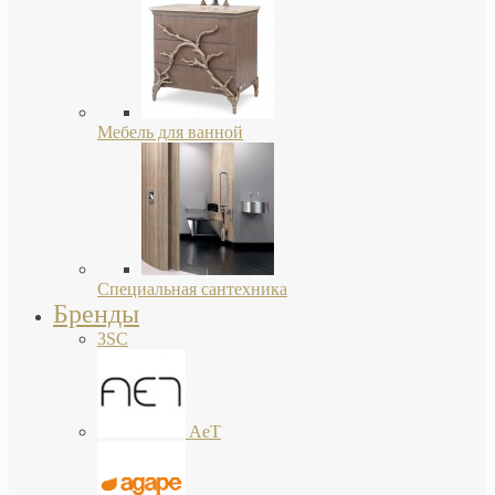
Мебель для ванной
Специальная сантехника
Бренды
3SC
AeT