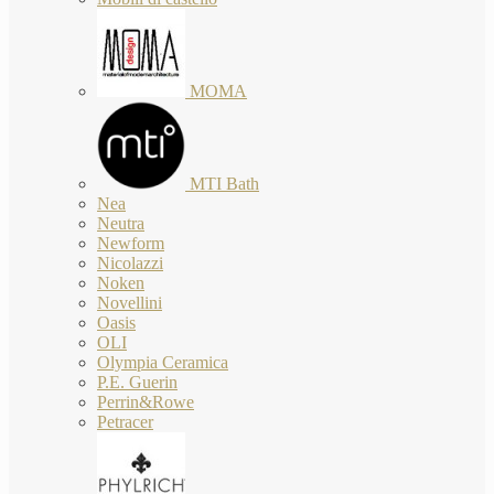
MOMA
MTI Bath
Nea
Neutra
Newform
Nicolazzi
Noken
Novellini
Oasis
OLI
Olympia Ceramica
P.E. Guerin
Perrin&Rowe
Petracer