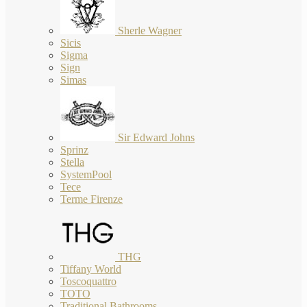
Sherle Wagner
Sicis
Sigma
Sign
Simas
Sir Edward Johns
Sprinz
Stella
SystemPool
Tece
Terme Firenze
THG
Tiffany World
Toscoquattro
TOTO
Traditional Bathrooms