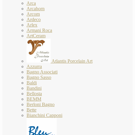
Arca
Arcahorn
Arcom
Ardeco
Arlex
Armani Roca
ArtCeram
Atlantis Porcelain Art
Azzurra
Bagno Associati
Bagno Sasso
Baldi
Bandini
Bellosta
BEMM
Berloni Bagno
Bette
Bianchini Capponi