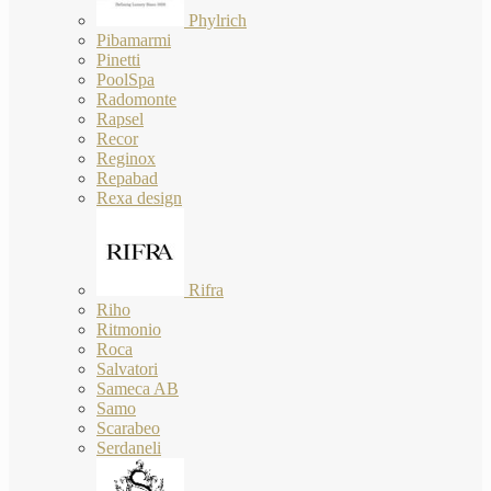
Phylrich
Pibamarmi
Pinetti
PoolSpa
Radomonte
Rapsel
Recor
Reginox
Repabad
Rexa design
Rifra
Riho
Ritmonio
Roca
Salvatori
Sameca AB
Samo
Scarabeo
Serdaneli