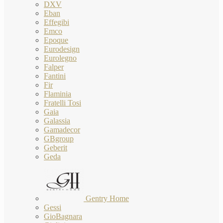
DXV
Eban
Effegibi
Emco
Epoque
Eurodesign
Eurolegno
Falper
Fantini
Fir
Flaminia
Fratelli Tosi
Gaia
Galassia
Gamadecor
GBgroup
Geberit
Geda
Gentry Home
Gessi
GioBagnara