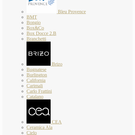
Bleu Provence
BMT
Bongio
Box&Co
Box Docce 2.B
Branchetti
Brizo
Bugnatese
Burlington
California
Carimali
Carlo Frattini
Catalano
CEA
Ceramica Ala
Cielo