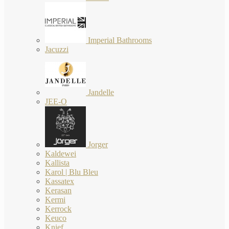
Imperial Bathrooms
Jacuzzi
Jandelle
JEE-O
Jorger
Kaldewei
Kallista
Karol | Blu Bleu
Kassatex
Kerasan
Kermi
Kerrock
Keuco
Knief