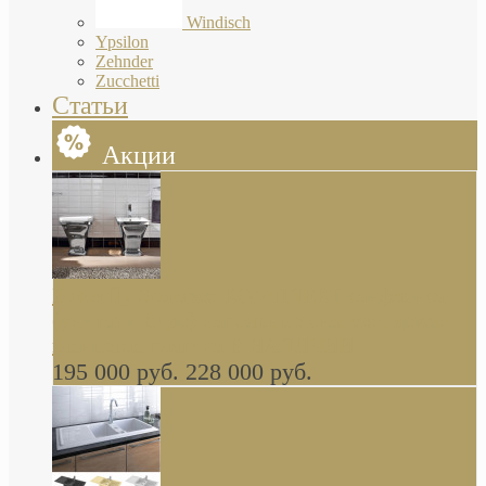
Windisch
Ypsilon
Zehnder
Zucchetti
Статьи
Акции
Butterfly Scarabeo КОМПЛЕКТ санфаянса
(унитаз и биде) напольные снаружи декор
глянцевая платина В НАЛИЧИИ
195 000 руб.
228 000 руб.