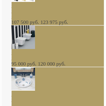
Cassia Duravit врезная сверху кухонная
керамическая мойка 1160 x 510 мм белая,
серая, черная, бежевая В НАЛИЧИИ
107 500 руб.
123 975 руб.
Cow ArtCeram унитаз навесной и биде
навесное КОМПЛЕКТ
95 000 руб.
120 000 руб.
Decorated Bathroom раковина овальная
встраиваемая для ванной с рисунком синяя
роза В НАЛИЧИИ