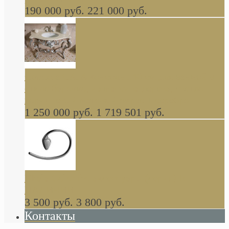
190 000 руб.
221 000 руб.
Gondola GAIA консоль 140 см для ванной в
стиле барокко, из массива дерева, светло
коричневый матовый окрас + серебро
1 250 000 руб.
1 719 501 руб.
Khala Colombo аксессуары (серия) В
НАЛИЧИИ
3 500 руб.
3 800 руб.
Контакты