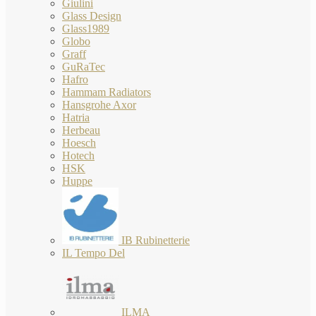
Giulini
Glass Design
Glass1989
Globo
Graff
GuRaTec
Hafro
Hammam Radiators
Hansgrohe Axor
Hatria
Herbeau
Hoesch
Hotech
HSK
Huppe
IB Rubinetterie
IL Tempo Del
ILMA