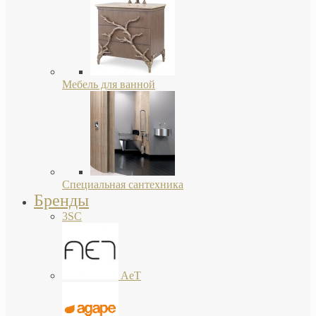
Мебель для ванной
Специальная сантехника
Бренды
3SC
AeT