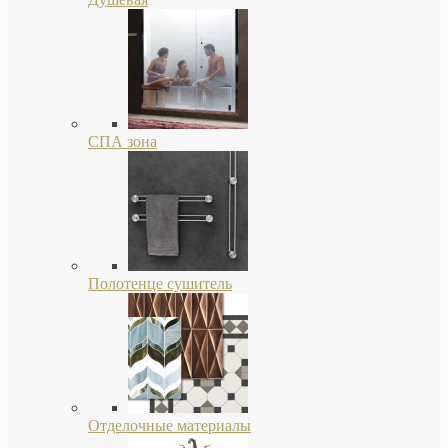
СПА зона
Полотенце сушитель
Отделочные материалы