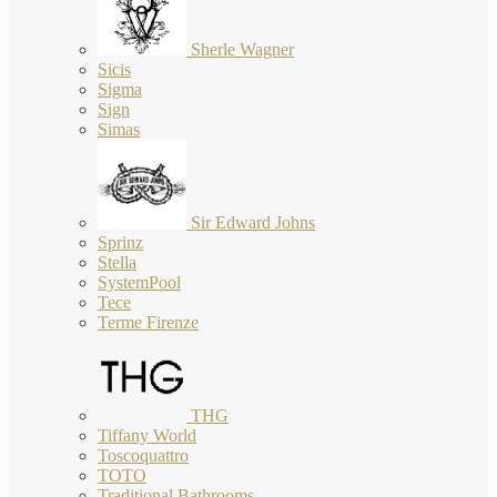
Sherle Wagner
Sicis
Sigma
Sign
Simas
Sir Edward Johns
Sprinz
Stella
SystemPool
Tece
Terme Firenze
THG
Tiffany World
Toscoquattro
TOTO
Traditional Bathrooms