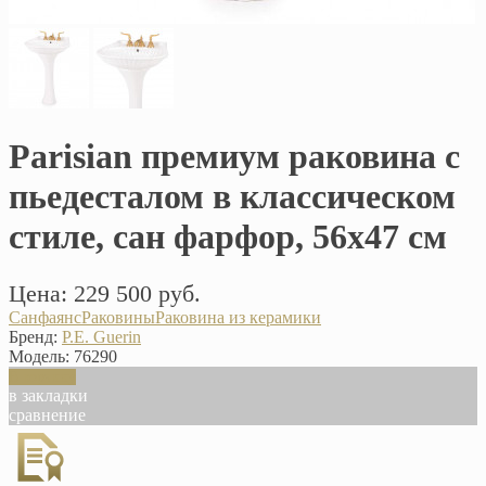
Parisian премиум раковина с
пьедесталом в классическом
стиле, сан фарфор, 56х47 см
Цена: 229 500 руб.
Санфаянс
Раковины
Раковина из керамики
Бренд:
P.E. Guerin
Модель:
76290
В корзину
в закладки
сравнение