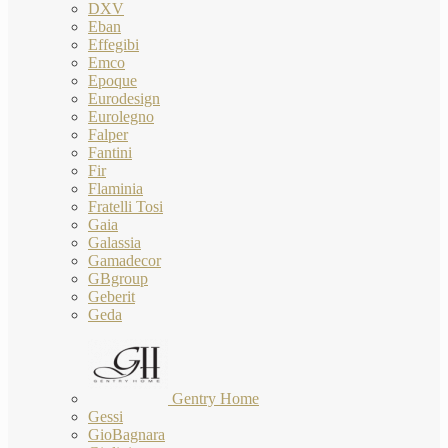
DXV
Eban
Effegibi
Emco
Epoque
Eurodesign
Eurolegno
Falper
Fantini
Fir
Flaminia
Fratelli Tosi
Gaia
Galassia
Gamadecor
GBgroup
Geberit
Geda
Gentry Home
Gessi
GioBagnara