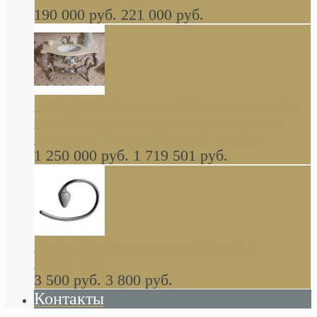
190 000 руб.
221 000 руб.
Gondola GAIA консоль 140 см для ванной в
стиле барокко, из массива дерева, светло
коричневый матовый окрас + серебро
1 250 000 руб.
1 719 501 руб.
Khala Colombo аксессуары (серия) В
НАЛИЧИИ
3 500 руб.
3 800 руб.
Контакты