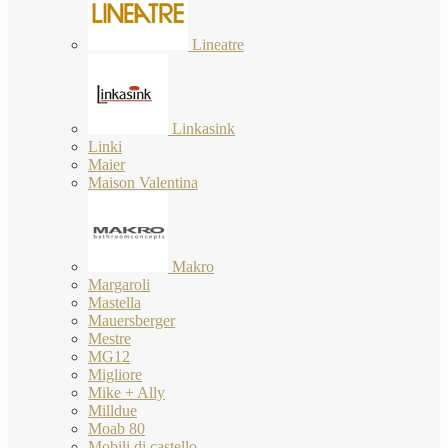
Lineatre
Linkasink
Linki
Maier
Maison Valentina
Makro
Margaroli
Mastella
Mauersberger
Mestre
MG12
Migliore
Mike + Ally
Milldue
Moab 80
Mobili di castello