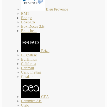
Bleu Provence
BMT
Bongio
Box&Co
Box Docce 2.B
Branchetti
Brizo
Bugnatese
Burlington
California
Carimali
Carlo Frattini
Catalano
CEA
Ceramica Ala
Cielo