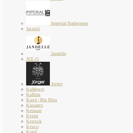
Imperial Bathrooms
Jacuzzi
Jandelle
JEE-O
Jorger
Kaldewei
Kallista
Karol | Blu Bleu
Kassatex
Kerasan
Kermi
Kerrock
Keuco
Knief