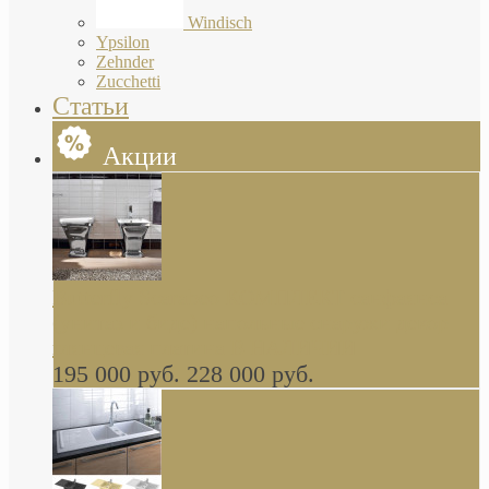
Windisch
Ypsilon
Zehnder
Zucchetti
Статьи
Акции
Butterfly Scarabeo КОМПЛЕКТ санфаянса
(унитаз и биде) напольные снаружи декор
глянцевая платина В НАЛИЧИИ
195 000 руб.
228 000 руб.