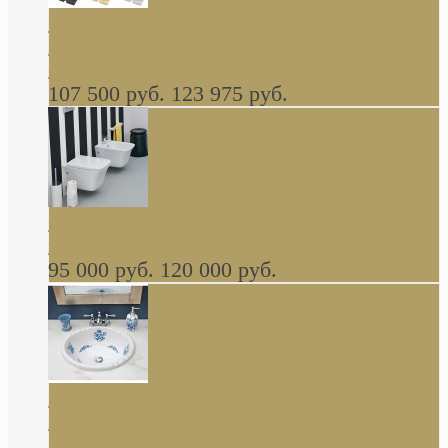
Cassia Duravit врезная сверху кухонная
керамическая мойка 1160 x 510 мм белая,
серая, черная, бежевая В НАЛИЧИИ
107 500 руб.
123 975 руб.
Cow ArtCeram унитаз навесной и биде
навесное КОМПЛЕКТ
95 000 руб.
120 000 руб.
Decorated Bathroom раковина овальная
встраиваемая для ванной с рисунком синяя
роза В НАЛИЧИИ