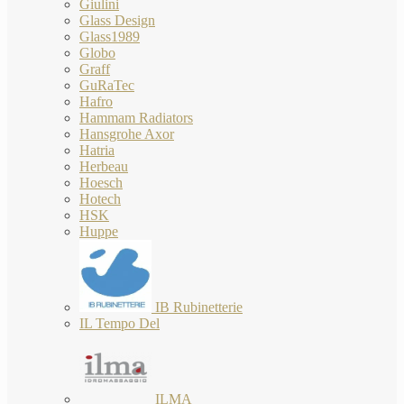
Giulini
Glass Design
Glass1989
Globo
Graff
GuRaTec
Hafro
Hammam Radiators
Hansgrohe Axor
Hatria
Herbeau
Hoesch
Hotech
HSK
Huppe
IB Rubinetterie
IL Tempo Del
ILMA