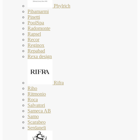
Phylrich
Pibamarmi
Pinetti
PoolSpa
Radomonte
Rapsel
Recor
Reginox
Repabad
Rexa design
Rifra
Riho
Ritmonio
Roca
Salvatori
Sameca AB
Samo
Scarabeo
Serdaneli