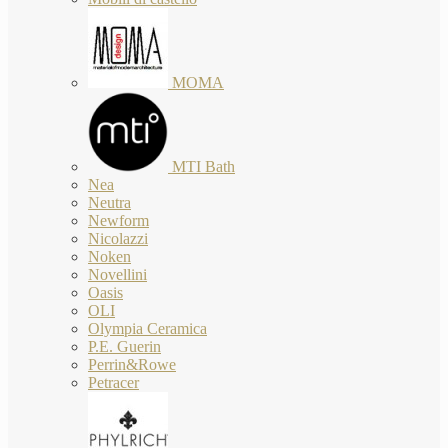
MOMA
MTI Bath
Nea
Neutra
Newform
Nicolazzi
Noken
Novellini
Oasis
OLI
Olympia Ceramica
P.E. Guerin
Perrin&Rowe
Petracer