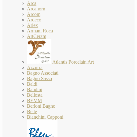
Arca
Arcahorn
Arcom
Ardeco
Arlex
Armani Roca
ArtCeram
Atlantis Porcelain Art
Azzurra
Bagno Associati
Bagno Sasso
Baldi
Bandini
Bellosta
BEMM
Berloni Bagno
Bette
Bianchini Capponi