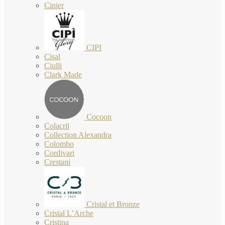
Cinier
CIPI
Cisal
Ciulli
Clark Made
Cocoon
Colacril
Collection Alexandra
Colombo
Cordivari
Crestani
Cristal et Bronze
Cristal L’Arche
Cristina