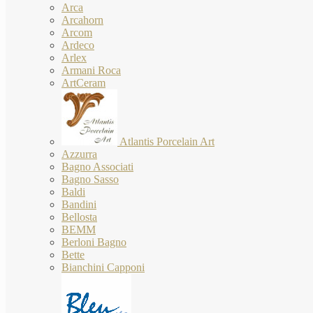
Arca
Arcahorn
Arcom
Ardeco
Arlex
Armani Roca
ArtCeram
Atlantis Porcelain Art
Azzurra
Bagno Associati
Bagno Sasso
Baldi
Bandini
Bellosta
BEMM
Berloni Bagno
Bette
Bianchini Capponi