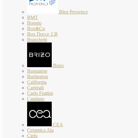
Bleu Provence
BMT
Bongio
Box&Co
Box Docce 2.B
Branchetti
Brizo
Bugnatese
Burlington
California
Carimali
Carlo Frattini
Catalano
CEA
Ceramica Ala
Cielo