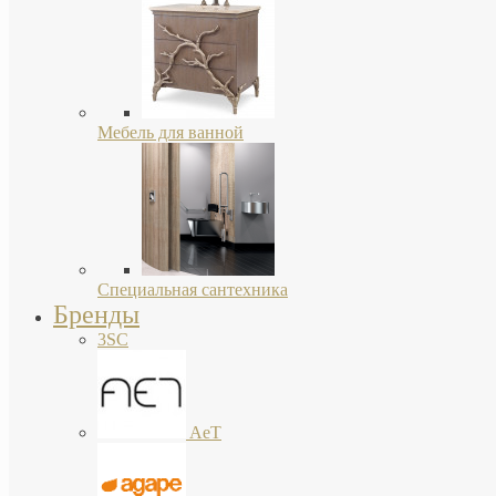
Мебель для ванной
Специальная сантехника
Бренды
3SC
AeT