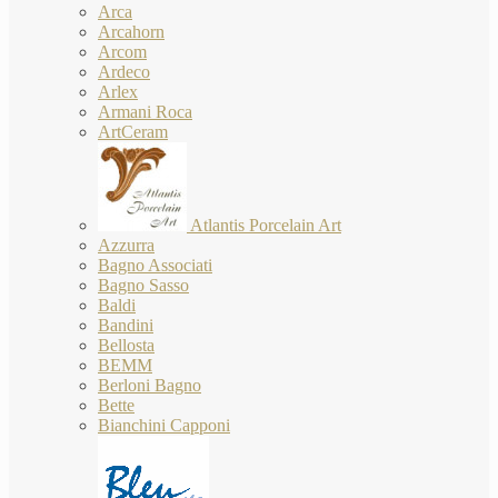
Arca
Arcahorn
Arcom
Ardeco
Arlex
Armani Roca
ArtCeram
Atlantis Porcelain Art
Azzurra
Bagno Associati
Bagno Sasso
Baldi
Bandini
Bellosta
BEMM
Berloni Bagno
Bette
Bianchini Capponi