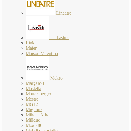
Lineatre
Linkasink
Linki
Maier
Maison Valentina
Makro
Margaroli
Mastella
Mauersberger
Mestre
MG12
Migliore
Mike + Ally
Milldue
Moab 80
Mobili di castello