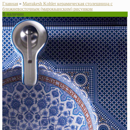
Главная
»
Marrakesh Kohler керамическая столешница с
ближневосточным (марокканским) рисунком
В наличии