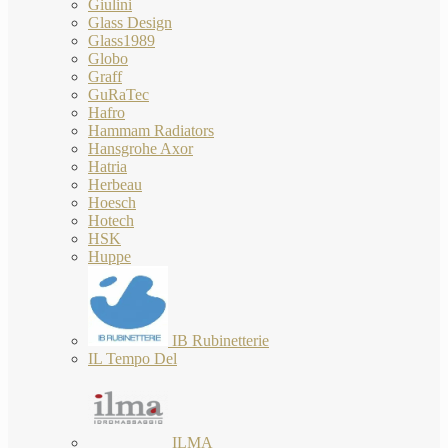
Giulini
Glass Design
Glass1989
Globo
Graff
GuRaTec
Hafro
Hammam Radiators
Hansgrohe Axor
Hatria
Herbeau
Hoesch
Hotech
HSK
Huppe
IB Rubinetterie
IL Tempo Del
ILMA