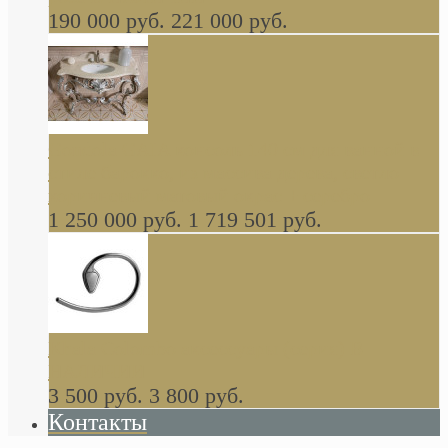
190 000 руб.
221 000 руб.
Gondola GAIA консоль 140 см для ванной в
стиле барокко, из массива дерева, светло
коричневый матовый окрас + серебро
1 250 000 руб.
1 719 501 руб.
Khala Colombo аксессуары (серия) В
НАЛИЧИИ
3 500 руб.
3 800 руб.
Контакты