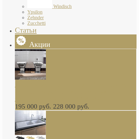
Windisch
Ypsilon
Zehnder
Zucchetti
Статьи
Акции
Butterfly Scarabeo КОМПЛЕКТ санфаянса
(унитаз и биде) напольные снаружи декор
глянцевая платина В НАЛИЧИИ
195 000 руб.
228 000 руб.