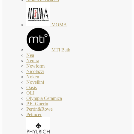
MOMA
MTI Bath
Nea
Neutra
Newform
Nicolazzi
Noken
Novellini
Oasis
OLI
Olympia Ceramica
P.E. Guerin
Perrin&Rowe
Petracer