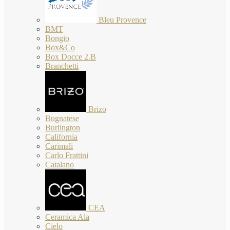
Bleu Provence
BMT
Bongio
Box&Co
Box Docce 2.B
Branchetti
Brizo
Bugnatese
Burlington
California
Carimali
Carlo Frattini
Catalano
CEA
Ceramica Ala
Cielo