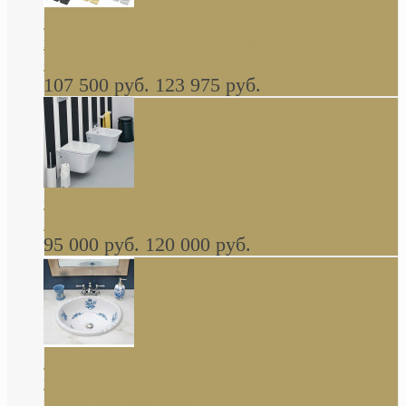
Cassia Duravit врезная сверху кухонная
керамическая мойка 1160 x 510 мм белая,
серая, черная, бежевая В НАЛИЧИИ
107 500 руб.
123 975 руб.
Cow ArtCeram унитаз навесной и биде
навесное КОМПЛЕКТ
95 000 руб.
120 000 руб.
Decorated Bathroom раковина овальная
встраиваемая для ванной с рисунком синяя
роза В НАЛИЧИИ