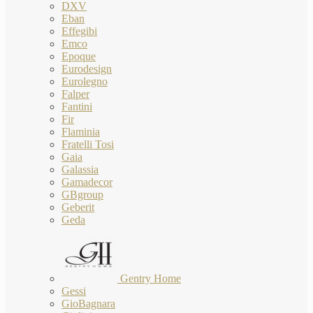
DXV
Eban
Effegibi
Emco
Epoque
Eurodesign
Eurolegno
Falper
Fantini
Fir
Flaminia
Fratelli Tosi
Gaia
Galassia
Gamadecor
GBgroup
Geberit
Geda
Gentry Home
Gessi
GioBagnara