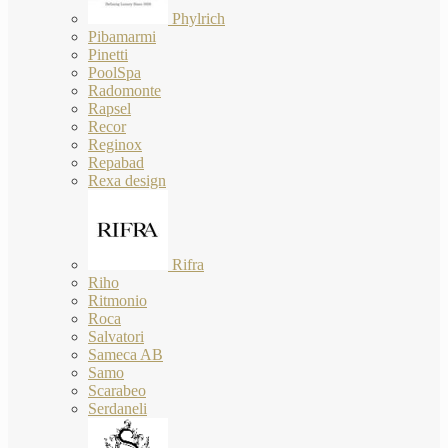
Phylrich
Pibamarmi
Pinetti
PoolSpa
Radomonte
Rapsel
Recor
Reginox
Repabad
Rexa design
Rifra
Riho
Ritmonio
Roca
Salvatori
Sameca AB
Samo
Scarabeo
Serdaneli