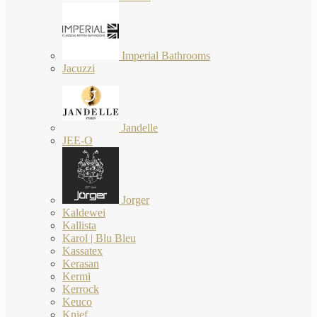
Imperial Bathrooms
Jacuzzi
Jandelle
JEE-O
Jorger
Kaldewei
Kallista
Karol | Blu Bleu
Kassatex
Kerasan
Kermi
Kerrock
Keuco
Knief