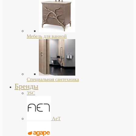
Мебель для ванной
Специальная сантехника
Бренды
3SC
AeT