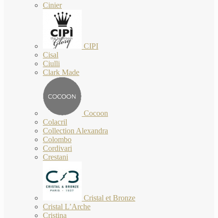
Cinier
CIPI
Cisal
Ciulli
Clark Made
Cocoon
Colacril
Collection Alexandra
Colombo
Cordivari
Crestani
Cristal et Bronze
Cristal L’Arche
Cristina