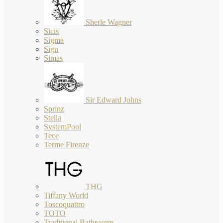
Sherle Wagner
Sicis
Sigma
Sign
Simas
Sir Edward Johns
Sprinz
Stella
SystemPool
Tece
Terme Firenze
THG
Tiffany World
Toscoquattro
TOTO
Traditional Bathrooms