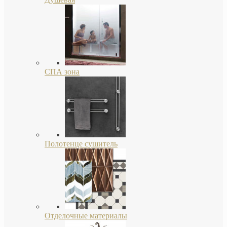
СПА зона
Полотенце сушитель
Отделочные материалы