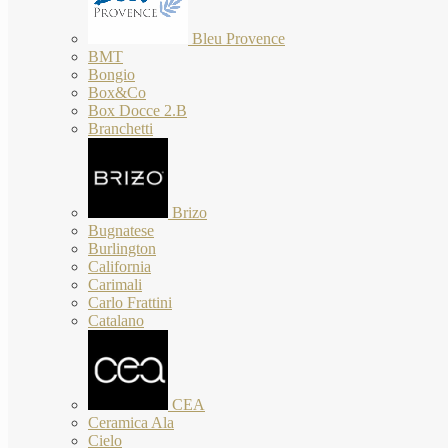
Bleu Provence
BMT
Bongio
Box&Co
Box Docce 2.B
Branchetti
Brizo
Bugnatese
Burlington
California
Carimali
Carlo Frattini
Catalano
CEA
Ceramica Ala
Cielo