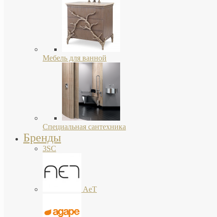
Мебель для ванной
Специальная сантехника
Бренды
3SC
AeT