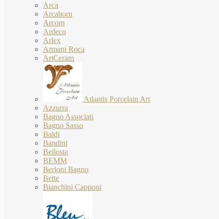
Arca
Arcahorn
Arcom
Ardeco
Arlex
Armani Roca
ArtCeram
Atlantis Porcelain Art
Azzurra
Bagno Associati
Bagno Sasso
Baldi
Bandini
Bellosta
BEMM
Berloni Bagno
Bette
Bianchini Capponi