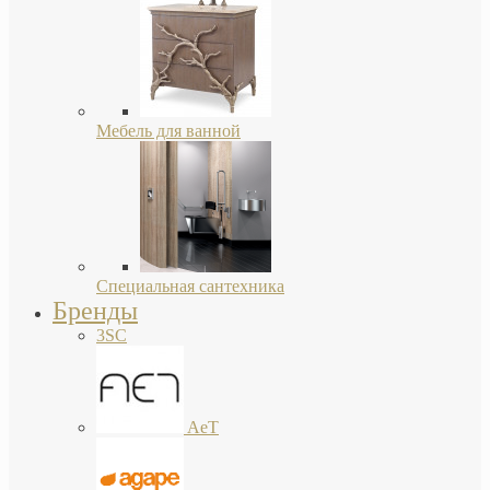
Мебель для ванной
Специальная сантехника
Бренды
3SC
AeT