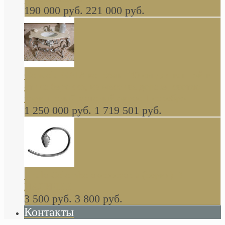
190 000 руб.
221 000 руб.
Gondola GAIA консоль 140 см для ванной в
стиле барокко, из массива дерева, светло
коричневый матовый окрас + серебро
1 250 000 руб.
1 719 501 руб.
Khala Colombo аксессуары (серия) В
НАЛИЧИИ
3 500 руб.
3 800 руб.
Контакты