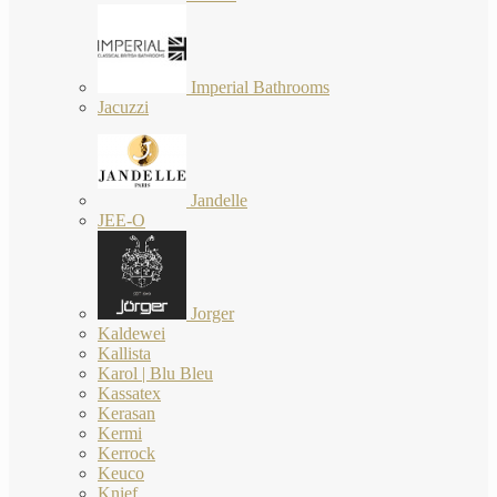
Imperial Bathrooms
Jacuzzi
Jandelle
JEE-O
Jorger
Kaldewei
Kallista
Karol | Blu Bleu
Kassatex
Kerasan
Kermi
Kerrock
Keuco
Knief