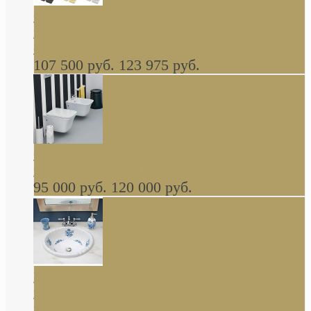
Cassia Duravit врезная сверху кухонная
керамическая мойка 1160 x 510 мм белая,
серая, черная, бежевая В НАЛИЧИИ
107 500 руб.
123 975 руб.
Cow ArtCeram унитаз навесной и биде
навесное КОМПЛЕКТ
95 000 руб.
120 000 руб.
Decorated Bathroom раковина овальная
встраиваемая для ванной с рисунком синяя
роза В НАЛИЧИИ