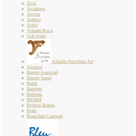
Arca
Arcahorn
Arcom
Ardeco
Arlex
Armani Roca
ArtCeram
Atlantis Porcelain Art
Azzurra
Bagno Associati
Bagno Sasso
Baldi
Bandini
Bellosta
BEMM
Berloni Bagno
Bette
Bianchini Capponi