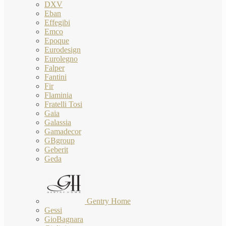
DXV
Eban
Effegibi
Emco
Epoque
Eurodesign
Eurolegno
Falper
Fantini
Fir
Flaminia
Fratelli Tosi
Gaia
Galassia
Gamadecor
GBgroup
Geberit
Geda
Gentry Home
Gessi
GioBagnara