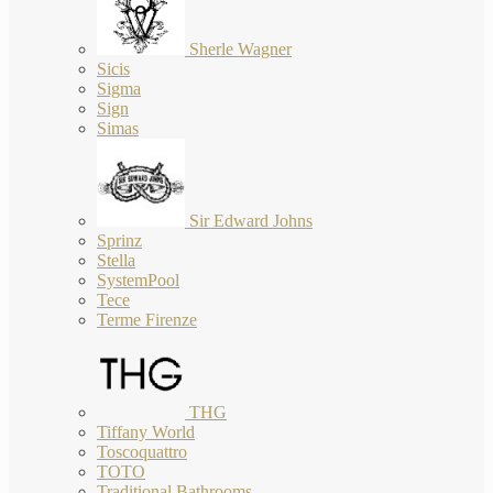
Sherle Wagner
Sicis
Sigma
Sign
Simas
Sir Edward Johns
Sprinz
Stella
SystemPool
Tece
Terme Firenze
THG
Tiffany World
Toscoquattro
TOTO
Traditional Bathrooms