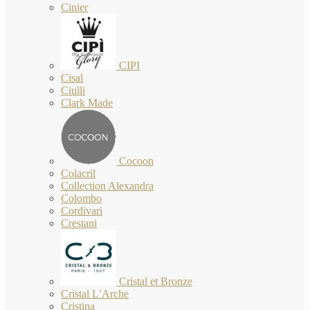
Cinier
CIPI
Cisal
Ciulli
Clark Made
Cocoon
Colacril
Collection Alexandra
Colombo
Cordivari
Crestani
Cristal et Bronze
Cristal L’Arche
Cristina