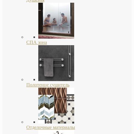
СПА зона
Полотенце сушитель
Отделочные материалы