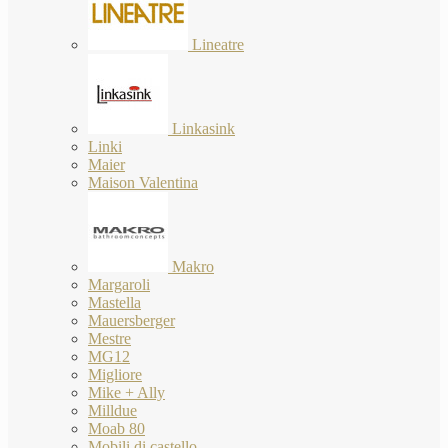
Lineatre
Linkasink
Linki
Maier
Maison Valentina
Makro
Margaroli
Mastella
Mauersberger
Mestre
MG12
Migliore
Mike + Ally
Milldue
Moab 80
Mobili di castello