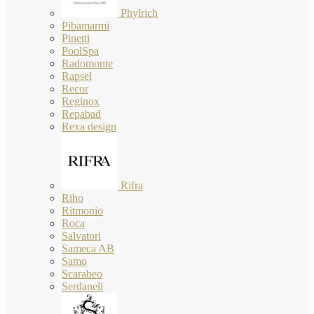
Phylrich
Pibamarmi
Pinetti
PoolSpa
Radomonte
Rapsel
Recor
Reginox
Repabad
Rexa design
Rifra
Riho
Ritmonio
Roca
Salvatori
Sameca AB
Samo
Scarabeo
Serdaneli