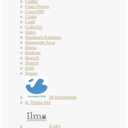
Giulini
Glass Design
Glass1989
Globo
Graff
GuRaTec
Hafro
Hammam Radiators
Hansgrohe Axor
Hatria
Herbeau
Hoesch
Hotech
HSK
Huppe
IB Rubinetterie
IL Tempo Del
ILMA