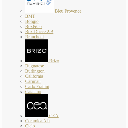
Bleu Provence
BMT
Bongio
Box&Co
Box Docce 2.B
Branchetti
Brizo
Bugnatese
Burlington
California
Carimali
Carlo Frattini
Catalano
CEA
Ceramica Ala
Cielo