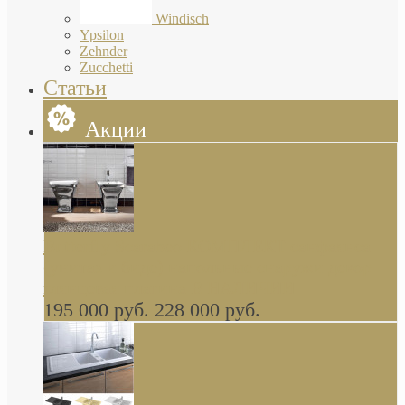
Windisch
Ypsilon
Zehnder
Zucchetti
Статьи
Акции
Butterfly Scarabeo КОМПЛЕКТ санфаянса
(унитаз и биде) напольные снаружи декор
глянцевая платина В НАЛИЧИИ
195 000 руб.
228 000 руб.