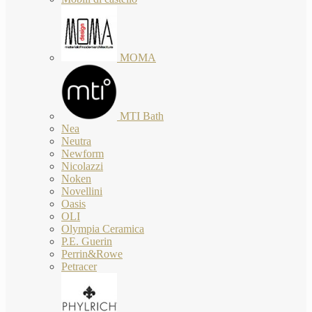
MOMA
MTI Bath
Nea
Neutra
Newform
Nicolazzi
Noken
Novellini
Oasis
OLI
Olympia Ceramica
P.E. Guerin
Perrin&Rowe
Petracer