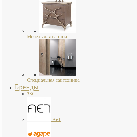
Мебель для ванной
Специальная сантехника
Бренды
3SC
AeT