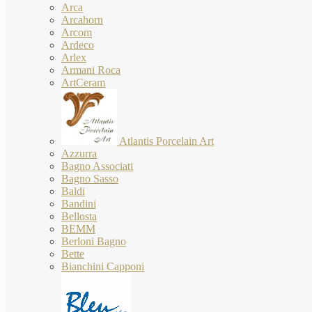
Arca
Arcahorn
Arcom
Ardeco
Arlex
Armani Roca
ArtCeram
Atlantis Porcelain Art
Azzurra
Bagno Associati
Bagno Sasso
Baldi
Bandini
Bellosta
BEMM
Berloni Bagno
Bette
Bianchini Capponi