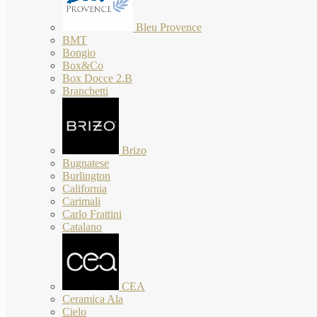
Bleu Provence
BMT
Bongio
Box&Co
Box Docce 2.B
Branchetti
Brizo
Bugnatese
Burlington
California
Carimali
Carlo Frattini
Catalano
CEA
Ceramica Ala
Cielo