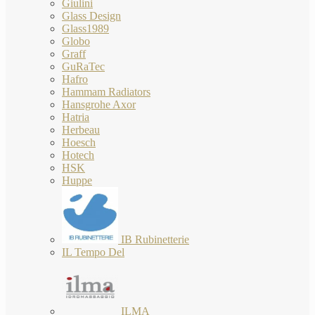
Giulini
Glass Design
Glass1989
Globo
Graff
GuRaTec
Hafro
Hammam Radiators
Hansgrohe Axor
Hatria
Herbeau
Hoesch
Hotech
HSK
Huppe
IB Rubinetterie
IL Tempo Del
ILMA