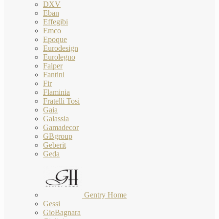
DXV
Eban
Effegibi
Emco
Epoque
Eurodesign
Eurolegno
Falper
Fantini
Fir
Flaminia
Fratelli Tosi
Gaia
Galassia
Gamadecor
GBgroup
Geberit
Geda
Gentry Home
Gessi
GioBagnara