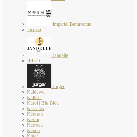
Imperial Bathrooms
Jacuzzi
Jandelle
JEE-O
Jorger
Kaldewei
Kallista
Karol | Blu Bleu
Kassatex
Kerasan
Kermi
Kerrock
Keuco
Knief