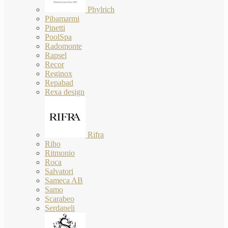
Phylrich
Pibamarmi
Pinetti
PoolSpa
Radomonte
Rapsel
Recor
Reginox
Repabad
Rexa design
Rifra
Riho
Ritmonio
Roca
Salvatori
Sameca AB
Samo
Scarabeo
Serdaneli