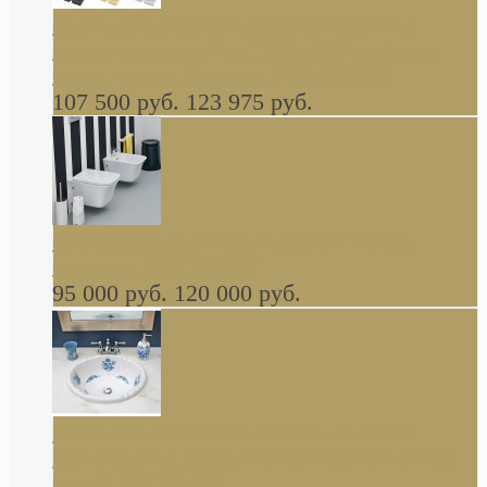
Cassia Duravit врезная сверху кухонная
керамическая мойка 1160 x 510 мм белая,
серая, черная, бежевая В НАЛИЧИИ
107 500 руб.
123 975 руб.
Cow ArtCeram унитаз навесной и биде
навесное КОМПЛЕКТ
95 000 руб.
120 000 руб.
Decorated Bathroom раковина овальная
встраиваемая для ванной с рисунком синяя
роза В НАЛИЧИИ