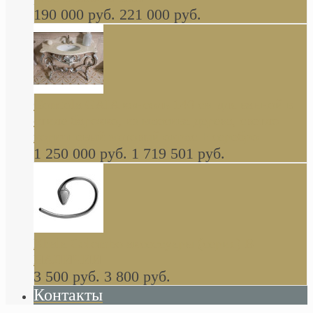
190 000 руб.
221 000 руб.
Gondola GAIA консоль 140 см для ванной в
стиле барокко, из массива дерева, светло
коричневый матовый окрас + серебро
1 250 000 руб.
1 719 501 руб.
Khala Colombo аксессуары (серия) В
НАЛИЧИИ
3 500 руб.
3 800 руб.
Контакты