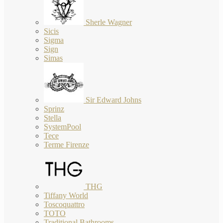
Sherle Wagner
Sicis
Sigma
Sign
Simas
Sir Edward Johns
Sprinz
Stella
SystemPool
Tece
Terme Firenze
THG
Tiffany World
Toscoquattro
TOTO
Traditional Bathrooms