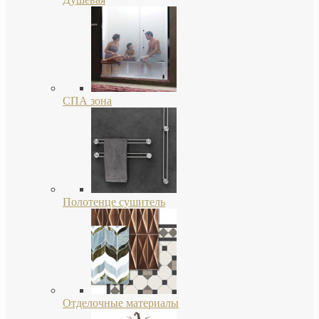
СПА зона
Полотенце сушитель
Отделочные материалы