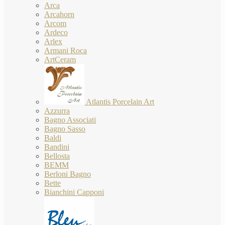
Arca
Arcahorn
Arcom
Ardeco
Arlex
Armani Roca
ArtCeram
Atlantis Porcelain Art
Azzurra
Bagno Associati
Bagno Sasso
Baldi
Bandini
Bellosta
BEMM
Berloni Bagno
Bette
Bianchini Capponi