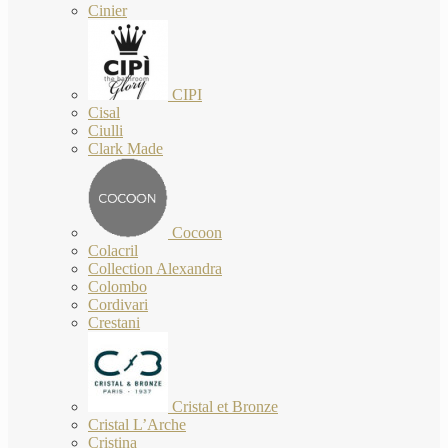
Cinier
CIPI
Cisal
Ciulli
Clark Made
Cocoon
Colacril
Collection Alexandra
Colombo
Cordivari
Crestani
Cristal et Bronze
Cristal L’Arche
Cristina