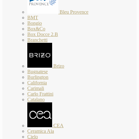
Bleu Provence
BMT
Bongio
Box&Co
Box Docce 2.B
Branchetti
Brizo
Bugnatese
Burlington
California
Carimali
Carlo Frattini
Catalano
CEA
Ceramica Ala
Cielo