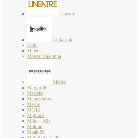
Lineatre
Linkasink
Linki
Maier
Maison Valentina
Makro
Margaroli
Mastella
Mauersberger
Mestre
MG12
Migliore
Mike + Ally
Milldue
Moab 80
Mobili di castello