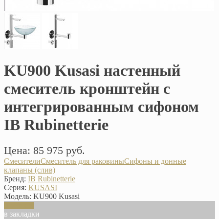
KU900 Kusasi настенный
смеситель кронштейн с
интегрированным сифоном
IB Rubinetterie
Цена: 85 975 руб.
Смесители
Смеситель для раковины
Сифоны и донные
клапаны (слив)
Бренд:
IB Rubinetterie
Серия:
KUSASI
Модель:
KU900 Kusasi
В корзину
в закладки