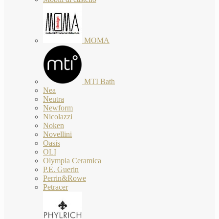
MOMA
MTI Bath
Nea
Neutra
Newform
Nicolazzi
Noken
Novellini
Oasis
OLI
Olympia Ceramica
P.E. Guerin
Perrin&Rowe
Petracer