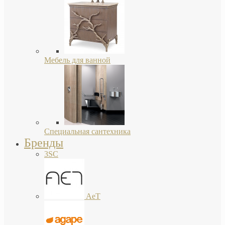
Мебель для ванной
Специальная сантехника
Бренды
3SC
AeT