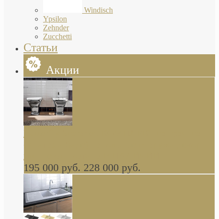
Windisch
Ypsilon
Zehnder
Zucchetti
Статьи
Акции
Butterfly Scarabeo КОМПЛЕКТ санфаянса
(унитаз и биде) напольные снаружи декор
глянцевая платина В НАЛИЧИИ
195 000 руб.
228 000 руб.