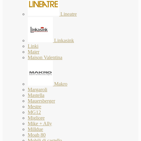
Lineatre
Linkasink
Linki
Maier
Maison Valentina
Makro
Margaroli
Mastella
Mauersberger
Mestre
MG12
Migliore
Mike + Ally
Milldue
Moab 80
Mobili di castello