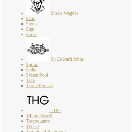
Sherle Wagner
Sicis
Sigma
Sign
Simas
Sir Edward Johns
Sprinz
Stella
SystemPool
Tece
Terme Firenze
THG
Tiffany World
Toscoquattro
TOTO
Traditional Bathrooms