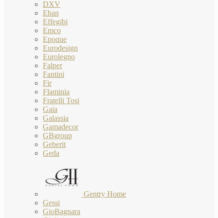
DXV
Eban
Effegibi
Emco
Epoque
Eurodesign
Eurolegno
Falper
Fantini
Fir
Flaminia
Fratelli Tosi
Gaia
Galassia
Gamadecor
GBgroup
Geberit
Geda
Gentry Home
Gessi
GioBagnara