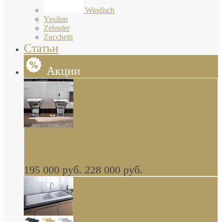
Windisch
Ypsilon
Zehnder
Zucchetti
Статьи
Акции
Butterfly Scarabeo КОМПЛЕКТ санфаянса
(унитаз и биде) напольные снаружи декор
глянцевая платина В НАЛИЧИИ
195 000 руб.
228 000 руб.