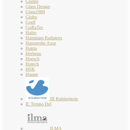
Giulini
Glass Design
Glass1989
Globo
Graff
GuRaTec
Hafro
Hammam Radiators
Hansgrohe Axor
Hatria
Herbeau
Hoesch
Hotech
HSK
Huppe
IB Rubinetterie
IL Tempo Del
ILMA