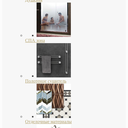
СПА зона
Полотенце сушитель
Отделочные материалы