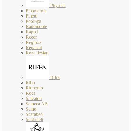
Phylrich
Pibamarmi
Pinetti
PoolSpa
Radomonte
Rapsel
Recor
Reginox
Repabad
Rexa design
Rifra
Riho
Ritmonio
Roca
Salvatori
Sameca AB
Samo
Scarabeo
Serdaneli