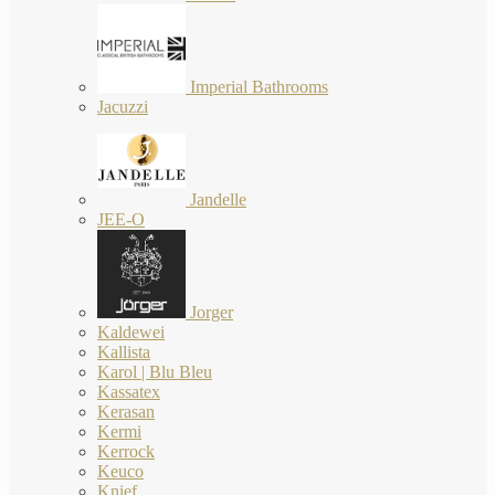
Imperial Bathrooms
Jacuzzi
Jandelle
JEE-O
Jorger
Kaldewei
Kallista
Karol | Blu Bleu
Kassatex
Kerasan
Kermi
Kerrock
Keuco
Knief