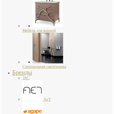
Мебель для ванной
Специальная сантехника
Бренды
3SC
AeT