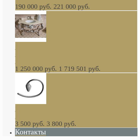
190 000 руб.
221 000 руб.
Gondola GAIA консоль 140 см для ванной в
стиле барокко, из массива дерева, светло
коричневый матовый окрас + серебро
1 250 000 руб.
1 719 501 руб.
Khala Colombo аксессуары (серия) В
НАЛИЧИИ
3 500 руб.
3 800 руб.
Контакты