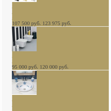
Cassia Duravit врезная сверху кухонная
керамическая мойка 1160 x 510 мм белая,
серая, черная, бежевая В НАЛИЧИИ
107 500 руб.
123 975 руб.
Cow ArtCeram унитаз навесной и биде
навесное КОМПЛЕКТ
95 000 руб.
120 000 руб.
Decorated Bathroom раковина овальная
встраиваемая для ванной с рисунком синяя
роза В НАЛИЧИИ