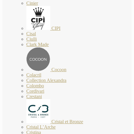
Cinier
CIPI
Cisal
Ciulli
Clark Made
Cocoon
Colacril
Collection Alexandra
Colombo
Cordivari
Crestani
Cristal et Bronze
Cristal L’Arche
Cristina