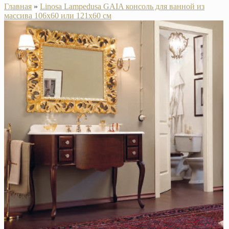
Главная
»
Linosa Lampedusa GAIA консоль для ванной из
массива 106х60 или 121х60 см