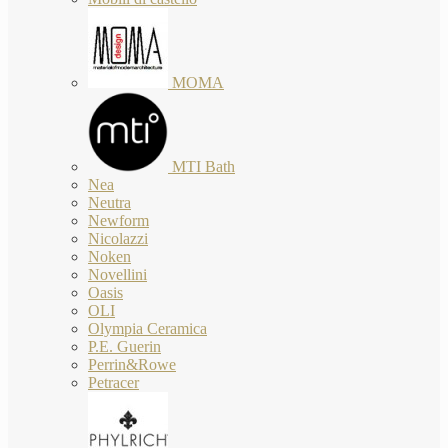
MOMA
MTI Bath
Nea
Neutra
Newform
Nicolazzi
Noken
Novellini
Oasis
OLI
Olympia Ceramica
P.E. Guerin
Perrin&Rowe
Petracer