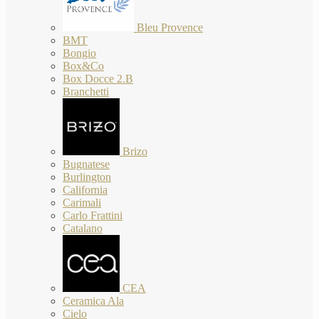
Bleu Provence
BMT
Bongio
Box&Co
Box Docce 2.B
Branchetti
Brizo
Bugnatese
Burlington
California
Carimali
Carlo Frattini
Catalano
CEA
Ceramica Ala
Cielo