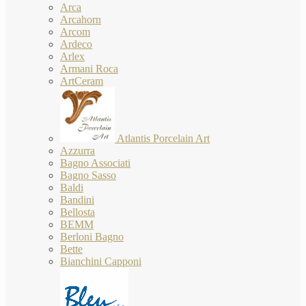
Arca
Arcahorn
Arcom
Ardeco
Arlex
Armani Roca
ArtCeram
Atlantis Porcelain Art
Azzurra
Bagno Associati
Bagno Sasso
Baldi
Bandini
Bellosta
BEMM
Berloni Bagno
Bette
Bianchini Capponi