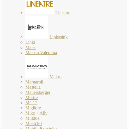
Lineatre
Linkasink
Linki
Maier
Maison Valentina
Makro
Margaroli
Mastella
Mauersberger
Mestre
MG12
Migliore
Mike + Ally
Milldue
Moab 80
Mobili di castello