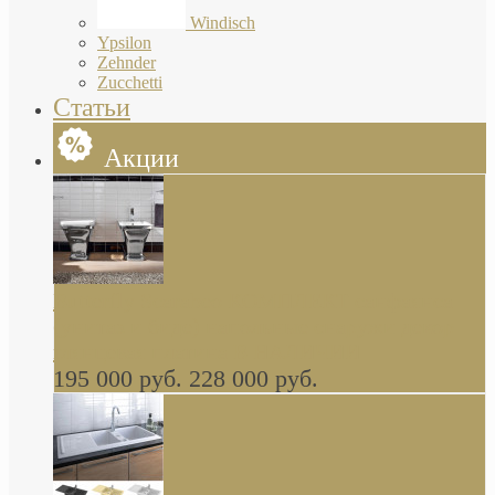
Windisch
Ypsilon
Zehnder
Zucchetti
Статьи
Акции
Butterfly Scarabeo КОМПЛЕКТ санфаянса
(унитаз и биде) напольные снаружи декор
глянцевая платина В НАЛИЧИИ
195 000 руб.
228 000 руб.