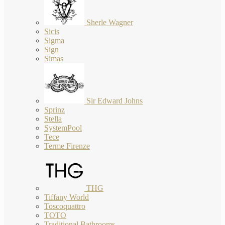
Sherle Wagner
Sicis
Sigma
Sign
Simas
Sir Edward Johns
Sprinz
Stella
SystemPool
Tece
Terme Firenze
THG
Tiffany World
Toscoquattro
TOTO
Traditional Bathrooms