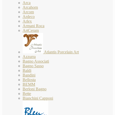
Arca
Arcahorn
Arcom
Ardeco
Arlex
Armani Roca
ArtCeram
Atlantis Porcelain Art
Azzurra
Bagno Associati
Bagno Sasso
Baldi
Bandini
Bellosta
BEMM
Berloni Bagno
Bette
Bianchini Capponi