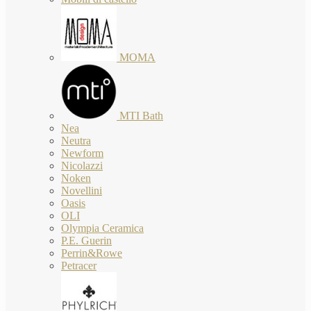
MOMA
MTI Bath
Nea
Neutra
Newform
Nicolazzi
Noken
Novellini
Oasis
OLI
Olympia Ceramica
P.E. Guerin
Perrin&Rowe
Petracer