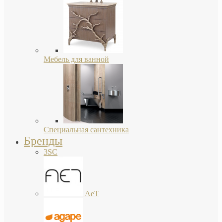
Мебель для ванной
Специальная сантехника
Бренды
3SC
AeT