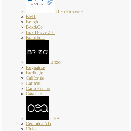
Bleu Provence
BMT
Bongio
Box&Co
Box Docce 2.B
Branchetti
Brizo
Bugnatese
Burlington
California
Carimali
Carlo Frattini
Catalano
CEA
Ceramica Ala
Cielo