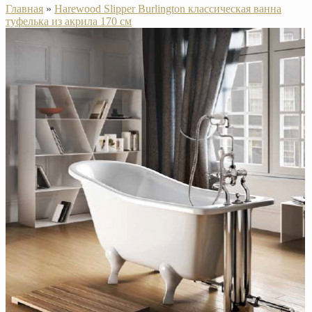
Главная
»
Harewood Slipper Burlington классическая ванна
туфелька из акрила 170 см