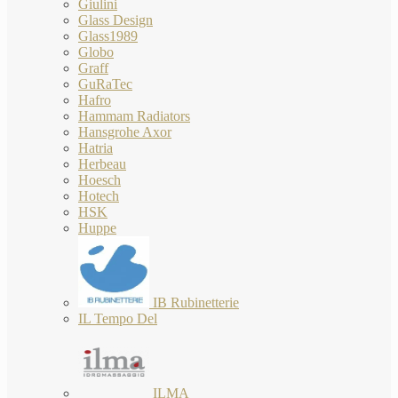
Giulini
Glass Design
Glass1989
Globo
Graff
GuRaTec
Hafro
Hammam Radiators
Hansgrohe Axor
Hatria
Herbeau
Hoesch
Hotech
HSK
Huppe
IB Rubinetterie
IL Tempo Del
ILMA