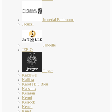
Imperial Bathrooms
Jacuzzi
Jandelle
JEE-O
Jorger
Kaldewei
Kallista
Karol | Blu Bleu
Kassatex
Kerasan
Kermi
Kerrock
Keuco
Knief