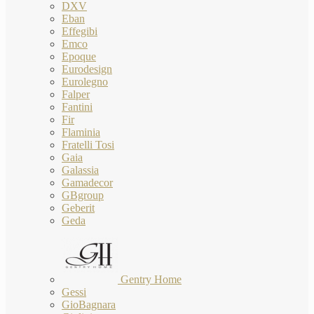
DXV
Eban
Effegibi
Emco
Epoque
Eurodesign
Eurolegno
Falper
Fantini
Fir
Flaminia
Fratelli Tosi
Gaia
Galassia
Gamadecor
GBgroup
Geberit
Geda
Gentry Home
Gessi
GioBagnara