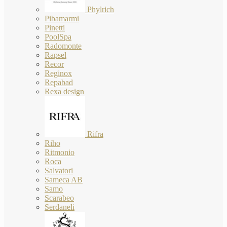
Phylrich
Pibamarmi
Pinetti
PoolSpa
Radomonte
Rapsel
Recor
Reginox
Repabad
Rexa design
Rifra
Riho
Ritmonio
Roca
Salvatori
Sameca AB
Samo
Scarabeo
Serdaneli