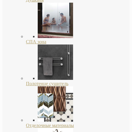
СПА зона
Полотенце сушитель
Отделочные материалы