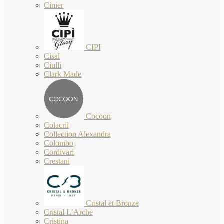
Cinier
CIPI
Cisal
Ciulli
Clark Made
Cocoon
Colacril
Collection Alexandra
Colombo
Cordivari
Crestani
Cristal et Bronze
Cristal L’Arche
Cristina