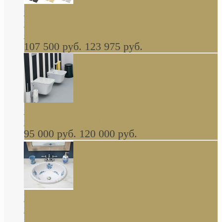
Cassia Duravit врезная сверху кухонная
керамическая мойка 1160 x 510 мм белая,
серая, черная, бежевая В НАЛИЧИИ
107 500 руб.
123 975 руб.
Cow ArtCeram унитаз навесной и биде
навесное КОМПЛЕКТ
95 000 руб.
120 000 руб.
Decorated Bathroom раковина овальная
встраиваемая для ванной с рисунком синяя
роза В НАЛИЧИИ