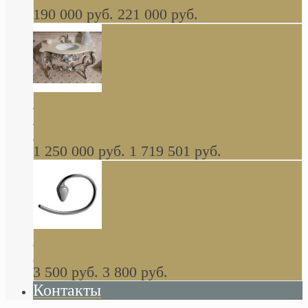
190 000 руб.
221 000 руб.
Gondola GAIA консоль 140 см для ванной в
стиле барокко, из массива дерева, светло
коричневый матовый окрас + серебро
1 250 000 руб.
1 719 501 руб.
Khala Colombo аксессуары (серия) В
НАЛИЧИИ
3 500 руб.
3 800 руб.
Контакты