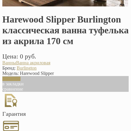
Harewood Slipper Burlington
классическая ванна туфелька
из акрила 170 см
Цена: 0 руб.
Ванны
Ванна акриловая
Бренд:
Burlington
Модель:
Harewood Slipper
В корзину
в закладки
сравнение
Гарантия