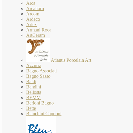
Arca
Arcahorn
Arcom
Ardeco
Arlex
Armani Roca
ArtCeram
Atlantis Porcelain Art
Azzurra
Bagno Associati
Bagno Sasso
Baldi
Bandini
Bellosta
BEMM
Berloni Bagno
Bette
Bianchini Capponi