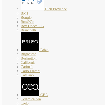
Bleu Provence
BMT
Bongio
Box&Co
Box Docce 2.B
Branchetti
Brizo
Bugnatese
Burlington
California
Carimali
Carlo Frattini
Catalano
CEA
Ceramica Ala
Cielo