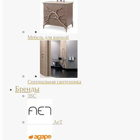
Мебель для ванной
Специальная сантехника
Бренды
3SC
AeT