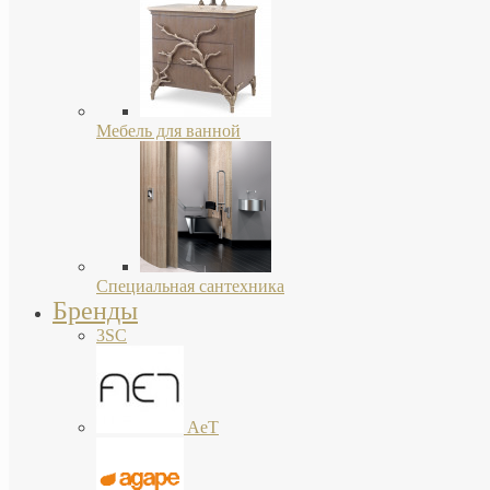
Мебель для ванной
Специальная сантехника
Бренды
3SC
AeT