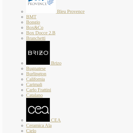
Bleu Provence
BMT
Bongio
Box&Co
Box Docce 2.B
Branchetti
Brizo
Bugnatese
Burlington
California
Carimali
Carlo Frattini
Catalano
CEA
Ceramica Ala
Cielo