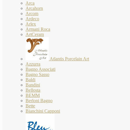
Arca
Arcahorn
Arcom
Ardeco
Arlex
Armani Roca
ArtCeram
Atlantis Porcelain Art
Azzurra
Bagno Associati
Bagno Sasso
Baldi
Bandini
Bellosta
BEMM
Berloni Bagno
Bette
Bianchini Capponi