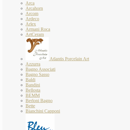
Arca
Arcahorn
Arcom
Ardeco
Arlex
Armani Roca
ArtCeram
Atlantis Porcelain Art
Azzurra
Bagno Associati
Bagno Sasso
Baldi
Bandini
Bellosta
BEMM
Berloni Bagno
Bette
Bianchini Capponi