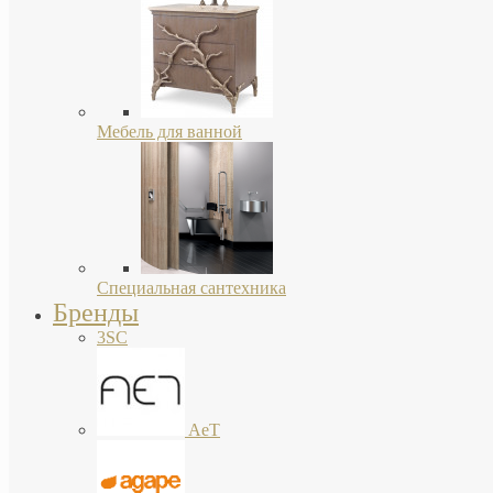
Мебель для ванной
Специальная сантехника
Бренды
3SC
AeT