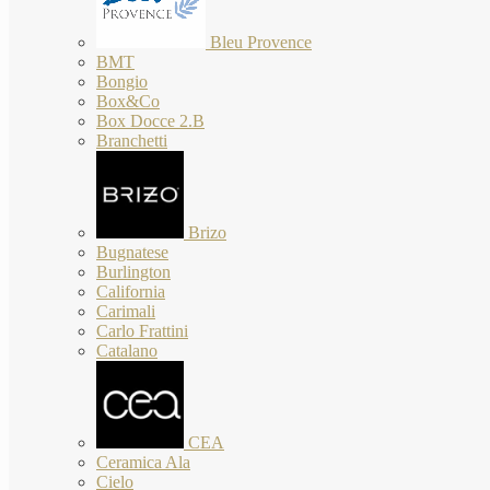
Bleu Provence
BMT
Bongio
Box&Co
Box Docce 2.B
Branchetti
Brizo
Bugnatese
Burlington
California
Carimali
Carlo Frattini
Catalano
CEA
Ceramica Ala
Cielo