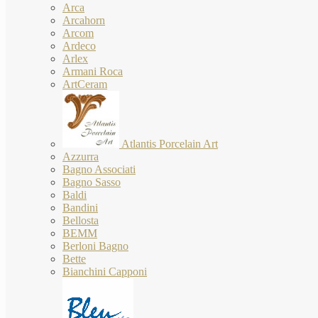
Arca
Arcahorn
Arcom
Ardeco
Arlex
Armani Roca
ArtCeram
Atlantis Porcelain Art
Azzurra
Bagno Associati
Bagno Sasso
Baldi
Bandini
Bellosta
BEMM
Berloni Bagno
Bette
Bianchini Capponi