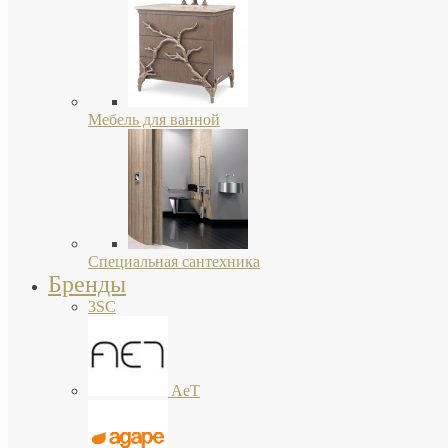
Мебель для ванной
Специальная сантехника
Бренды
3SC
AeT