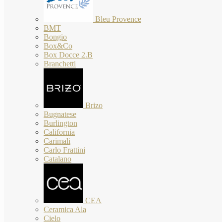
Bleu Provence
BMT
Bongio
Box&Co
Box Docce 2.B
Branchetti
Brizo
Bugnatese
Burlington
California
Carimali
Carlo Frattini
Catalano
CEA
Ceramica Ala
Cielo