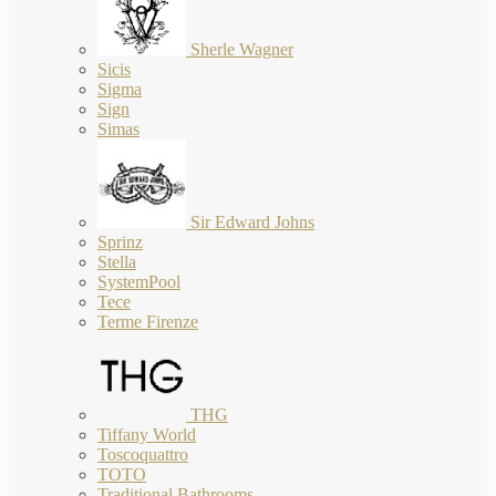
Sherle Wagner
Sicis
Sigma
Sign
Simas
Sir Edward Johns
Sprinz
Stella
SystemPool
Tece
Terme Firenze
THG
Tiffany World
Toscoquattro
TOTO
Traditional Bathrooms