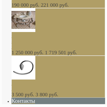
190 000 руб.
221 000 руб.
Gondola GAIA консоль 140 см для ванной в
стиле барокко, из массива дерева, светло
коричневый матовый окрас + серебро
1 250 000 руб.
1 719 501 руб.
Khala Colombo аксессуары (серия) В
НАЛИЧИИ
3 500 руб.
3 800 руб.
Контакты