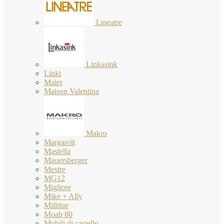
Lineatre
Linkasink
Linki
Maier
Maison Valentina
Makro
Margaroli
Mastella
Mauersberger
Mestre
MG12
Migliore
Mike + Ally
Milldue
Moab 80
Mobili di castello