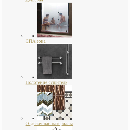
СПА зона
Полотенце сушитель
Отделочные материалы