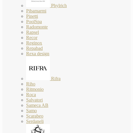
Phylrich
Pibamarmi
Pinetti
PoolSpa
Radomonte
Rapsel
Recor
Reginox
Repabad
Rexa design
Rifra
Riho
Ritmonio
Roca
Salvatori
Sameca AB
Samo
Scarabeo
Serdaneli