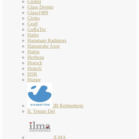
Giulini
Glass Design
Glass1989
Globo
Graff
GuRaTec
Hafro
Hammam Radiators
Hansgrohe Axor
Hatria
Herbeau
Hoesch
Hotech
HSK
Huppe
IB Rubinetterie
IL Tempo Del
ILMA