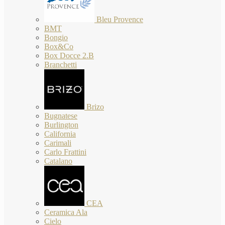
Bleu Provence
BMT
Bongio
Box&Co
Box Docce 2.B
Branchetti
Brizo
Bugnatese
Burlington
California
Carimali
Carlo Frattini
Catalano
CEA
Ceramica Ala
Cielo