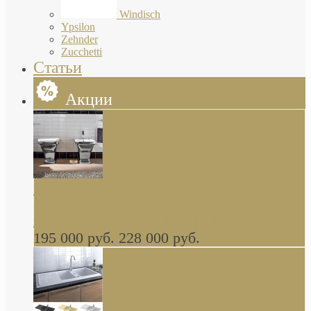
Windisch
Ypsilon
Zehnder
Zucchetti
Статьи
Акции
Butterfly Scarabeo КОМПЛЕКТ санфаянса
(унитаз и биде) напольные снаружи декор
глянцевая платина В НАЛИЧИИ
195 000 руб.
228 000 руб.