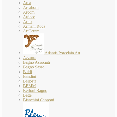
Arca
Arcahorn
Arcom
Ardeco
Arlex
Armani Roca
ArtCeram
Atlantis Porcelain Art
Azzurra
Bagno Associati
Bagno Sasso
Baldi
Bandini
Bellosta
BEMM
Berloni Bagno
Bette
Bianchini Capponi