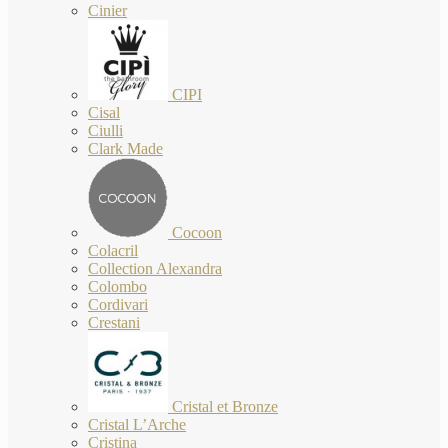
Cinier
CIPI
Cisal
Ciulli
Clark Made
Cocoon
Colacril
Collection Alexandra
Colombo
Cordivari
Crestani
Cristal et Bronze
Cristal L’Arche
Cristina