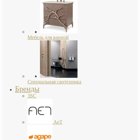
Мебель для ванной
Специальная сантехника
Бренды
3SC
AeT