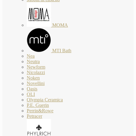
MOMA
MTI Bath
Nea
Neutra
Newform
Nicolazzi
Noken
Novellini
Oasis
OLI
Olympia Ceramica
P.E. Guerin
Perrin&Rowe
Petracer