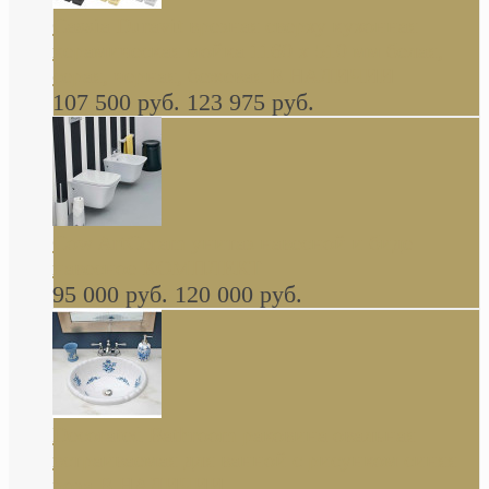
Cassia Duravit врезная сверху кухонная
керамическая мойка 1160 x 510 мм белая,
серая, черная, бежевая В НАЛИЧИИ
107 500 руб.
123 975 руб.
Cow ArtCeram унитаз навесной и биде
навесное КОМПЛЕКТ
95 000 руб.
120 000 руб.
Decorated Bathroom раковина овальная
встраиваемая для ванной с рисунком синяя
роза В НАЛИЧИИ