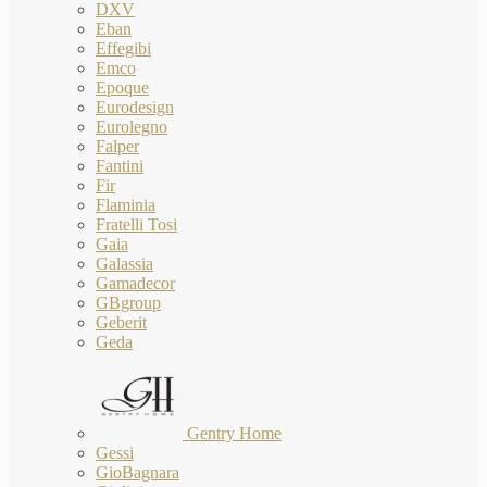
DXV
Eban
Effegibi
Emco
Epoque
Eurodesign
Eurolegno
Falper
Fantini
Fir
Flaminia
Fratelli Tosi
Gaia
Galassia
Gamadecor
GBgroup
Geberit
Geda
Gentry Home
Gessi
GioBagnara