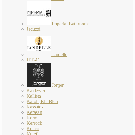
Imperial Bathrooms
Jacuzzi
Jandelle
JEE-O
Jorger
Kaldewei
Kallista
Karol | Blu Bleu
Kassatex
Kerasan
Kermi
Kerrock
Keuco
Knief