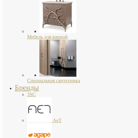
Мебель для ванной
Специальная сантехника
Бренды
3SC
AeT