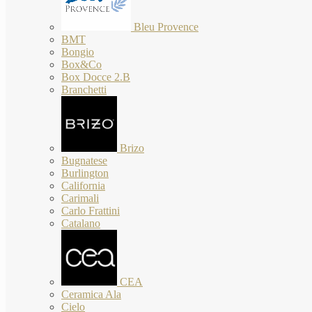
Bleu Provence
BMT
Bongio
Box&Co
Box Docce 2.B
Branchetti
Brizo
Bugnatese
Burlington
California
Carimali
Carlo Frattini
Catalano
CEA
Ceramica Ala
Cielo