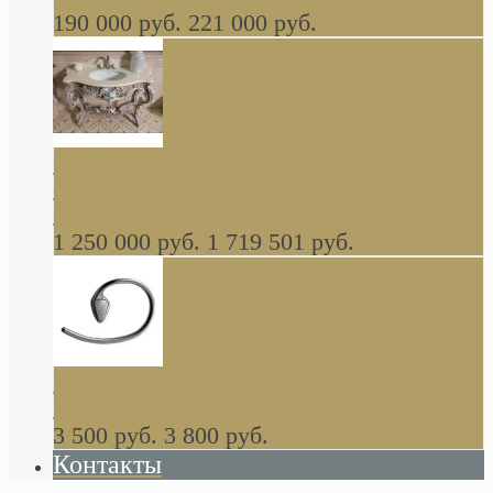
190 000 руб.
221 000 руб.
Gondola GAIA консоль 140 см для ванной в
стиле барокко, из массива дерева, светло
коричневый матовый окрас + серебро
1 250 000 руб.
1 719 501 руб.
Khala Colombo аксессуары (серия) В
НАЛИЧИИ
3 500 руб.
3 800 руб.
Контакты