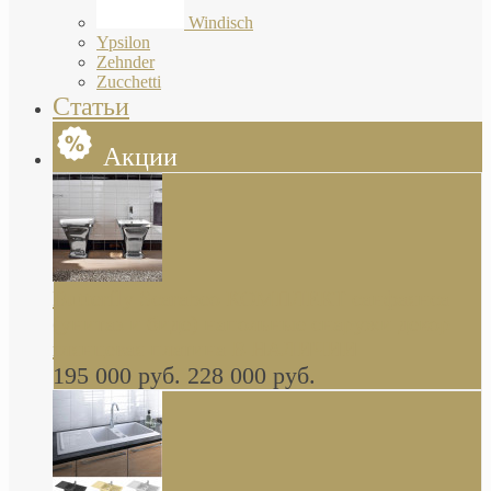
Windisch
Ypsilon
Zehnder
Zucchetti
Статьи
Акции
Butterfly Scarabeo КОМПЛЕКТ санфаянса
(унитаз и биде) напольные снаружи декор
глянцевая платина В НАЛИЧИИ
195 000 руб.
228 000 руб.