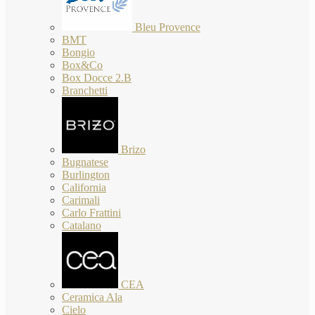
Bleu Provence
BMT
Bongio
Box&Co
Box Docce 2.B
Branchetti
Brizo
Bugnatese
Burlington
California
Carimali
Carlo Frattini
Catalano
CEA
Ceramica Ala
Cielo