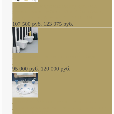
Cassia Duravit врезная сверху кухонная
керамическая мойка 1160 x 510 мм белая,
серая, черная, бежевая В НАЛИЧИИ
107 500 руб.
123 975 руб.
Cow ArtCeram унитаз навесной и биде
навесное КОМПЛЕКТ
95 000 руб.
120 000 руб.
Decorated Bathroom раковина овальная
встраиваемая для ванной с рисунком синяя
роза В НАЛИЧИИ