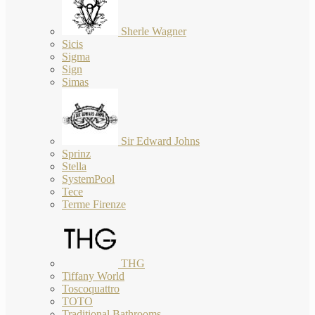
Sherle Wagner
Sicis
Sigma
Sign
Simas
Sir Edward Johns
Sprinz
Stella
SystemPool
Tece
Terme Firenze
THG
Tiffany World
Toscoquattro
TOTO
Traditional Bathrooms