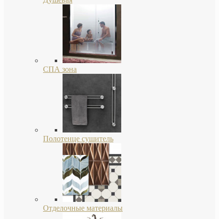
СПА зона
Полотенце сушитель
Отделочные материалы