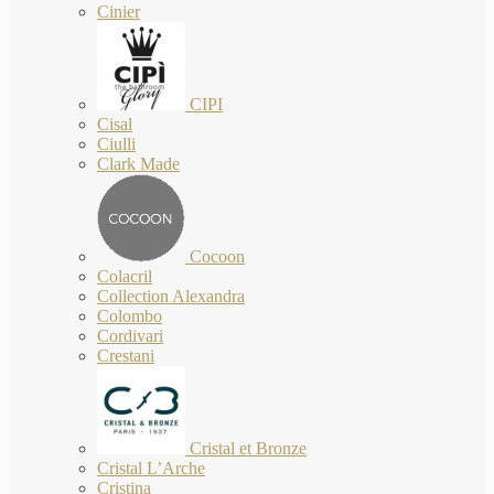
Cinier
CIPI
Cisal
Ciulli
Clark Made
Cocoon
Colacril
Collection Alexandra
Colombo
Cordivari
Crestani
Cristal et Bronze
Cristal L’Arche
Cristina