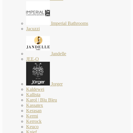
Imperial Bathrooms
Jacuzzi
Jandelle
JEE-O
Jorger
Kaldewei
Kallista
Karol | Blu Bleu
Kassatex
Kerasan
Kermi
Kerrock
Keuco
Knief