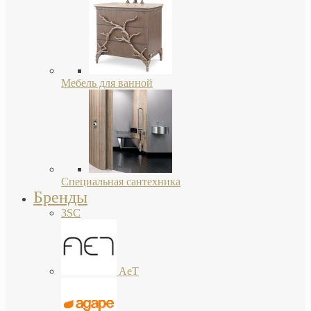
Мебель для ванной
Специальная сантехника
Бренды
3SC
AeT