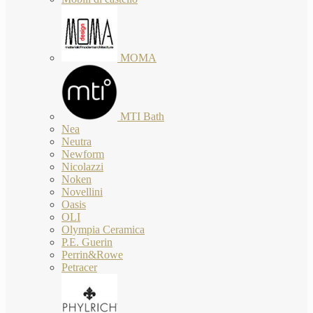
MOMA
MTI Bath
Nea
Neutra
Newform
Nicolazzi
Noken
Novellini
Oasis
OLI
Olympia Ceramica
P.E. Guerin
Perrin&Rowe
Petracer