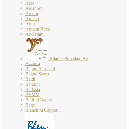
Arca
Arcahorn
Arcom
Ardeco
Arlex
Armani Roca
ArtCeram
Atlantis Porcelain Art
Azzurra
Bagno Associati
Bagno Sasso
Baldi
Bandini
Bellosta
BEMM
Berloni Bagno
Bette
Bianchini Capponi