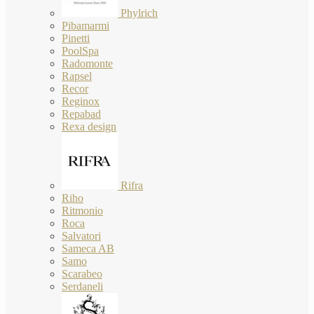
Phylrich
Pibamarmi
Pinetti
PoolSpa
Radomonte
Rapsel
Recor
Reginox
Repabad
Rexa design
Rifra
Riho
Ritmonio
Roca
Salvatori
Sameca AB
Samo
Scarabeo
Serdaneli