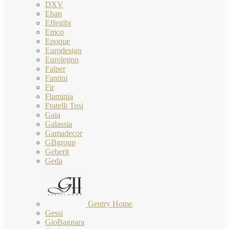
DXV
Eban
Effegibi
Emco
Epoque
Eurodesign
Eurolegno
Falper
Fantini
Fir
Flaminia
Fratelli Tosi
Gaia
Galassia
Gamadecor
GBgroup
Geberit
Geda
Gentry Home
Gessi
GioBagnara