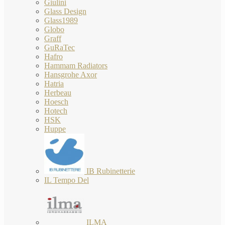
Giulini
Glass Design
Glass1989
Globo
Graff
GuRaTec
Hafro
Hammam Radiators
Hansgrohe Axor
Hatria
Herbeau
Hoesch
Hotech
HSK
Huppe
IB Rubinetterie
IL Tempo Del
ILMA