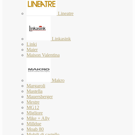
Lineatre
Linkasink
Linki
Maier
Maison Valentina
Makro
Margaroli
Mastella
Mauersberger
Mestre
MG12
Migliore
Mike + Ally
Milldue
Moab 80
Mobili di castello