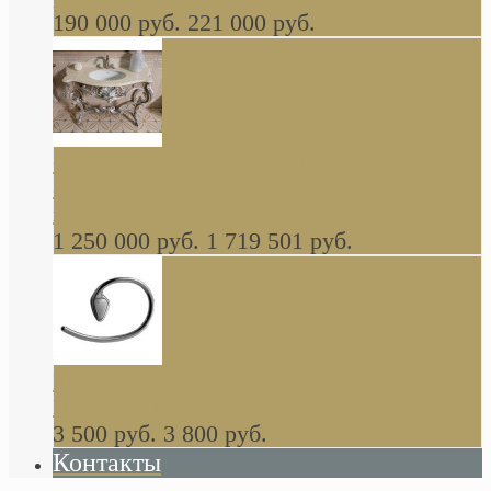
190 000 руб.
221 000 руб.
Gondola GAIA консоль 140 см для ванной в
стиле барокко, из массива дерева, светло
коричневый матовый окрас + серебро
1 250 000 руб.
1 719 501 руб.
Khala Colombo аксессуары (серия) В
НАЛИЧИИ
3 500 руб.
3 800 руб.
Контакты