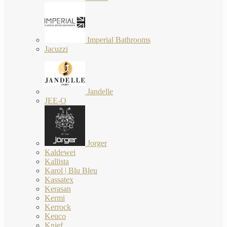
Imperial Bathrooms
Jacuzzi
Jandelle
JEE-O
Jorger
Kaldewei
Kallista
Karol | Blu Bleu
Kassatex
Kerasan
Kermi
Kerrock
Keuco
Knief