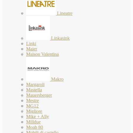
Lineatre
Linkasink
Linki
Maier
Maison Valentina
Makro
Margaroli
Mastella
Mauersberger
Mestre
MG12
Migliore
Mike + Ally
Milldue
Moab 80
Mobili di castello