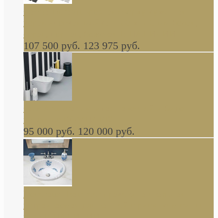
Cassia Duravit врезная сверху кухонная
керамическая мойка 1160 x 510 мм белая,
серая, черная, бежевая В НАЛИЧИИ
107 500 руб.
123 975 руб.
Cow ArtCeram унитаз навесной и биде
навесное КОМПЛЕКТ
95 000 руб.
120 000 руб.
Decorated Bathroom раковина овальная
встраиваемая для ванной с рисунком синяя
роза В НАЛИЧИИ