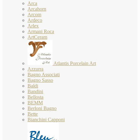
Arca
Arcahorn
Arcom
Ardeco
Arlex
Armani Roca
ArtCeram
Atlantis Porcelain Art
Azzurra
Bagno Associati
Bagno Sasso
Baldi
Bandini
Bellosta
BEMM
Berloni Bagno
Bette
Bianchini Capponi