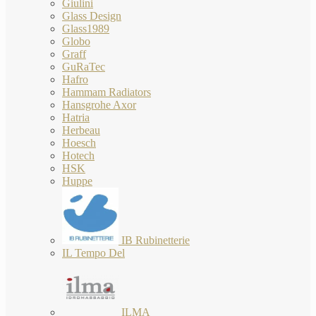
Giulini
Glass Design
Glass1989
Globo
Graff
GuRaTec
Hafro
Hammam Radiators
Hansgrohe Axor
Hatria
Herbeau
Hoesch
Hotech
HSK
Huppe
IB Rubinetterie
IL Tempo Del
ILMA