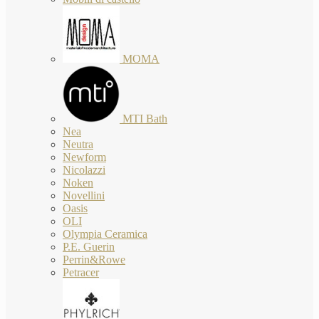
MOMA
MTI Bath
Nea
Neutra
Newform
Nicolazzi
Noken
Novellini
Oasis
OLI
Olympia Ceramica
P.E. Guerin
Perrin&Rowe
Petracer