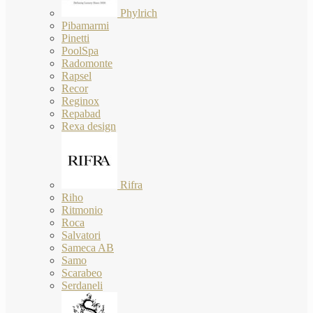
Phylrich
Pibamarmi
Pinetti
PoolSpa
Radomonte
Rapsel
Recor
Reginox
Repabad
Rexa design
Rifra
Riho
Ritmonio
Roca
Salvatori
Sameca AB
Samo
Scarabeo
Serdaneli