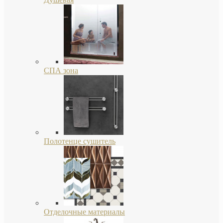
СПА зона
Полотенце сушитель
Отделочные материалы