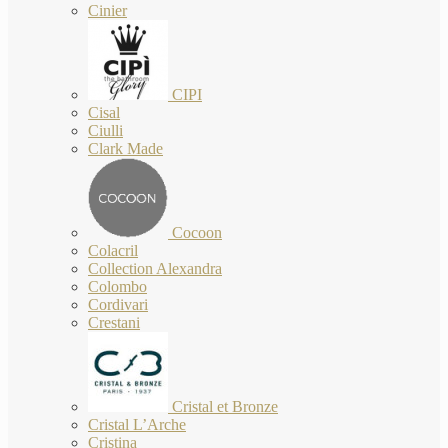
Cinier
CIPI
Cisal
Ciulli
Clark Made
Cocoon
Colacril
Collection Alexandra
Colombo
Cordivari
Crestani
Cristal et Bronze
Cristal L’Arche
Cristina