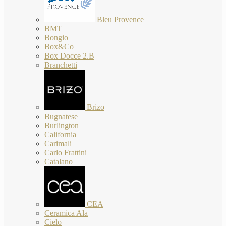
Bleu Provence
BMT
Bongio
Box&Co
Box Docce 2.B
Branchetti
Brizo
Bugnatese
Burlington
California
Carimali
Carlo Frattini
Catalano
CEA
Ceramica Ala
Cielo