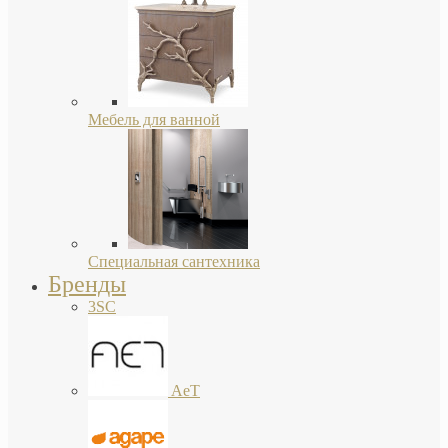
Мебель для ванной
Специальная сантехника
Бренды
3SC
AeT