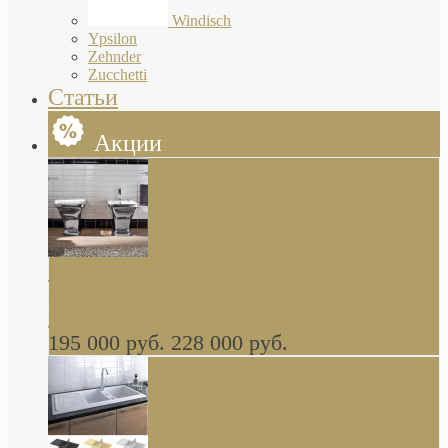
Windisch
Ypsilon
Zehnder
Zucchetti
Статьи
Акции
Butterfly Scarabeo КОМПЛЕКТ санфаянса
(унитаз и биде) напольные снаружи декор
глянцевая платина В НАЛИЧИИ
195 000 руб.
228 000 руб.