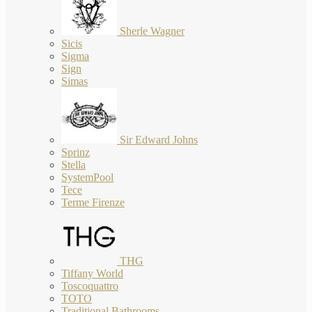
Sherle Wagner
Sicis
Sigma
Sign
Simas
Sir Edward Johns
Sprinz
Stella
SystemPool
Tece
Terme Firenze
THG
Tiffany World
Toscoquattro
TOTO
Traditional Bathrooms