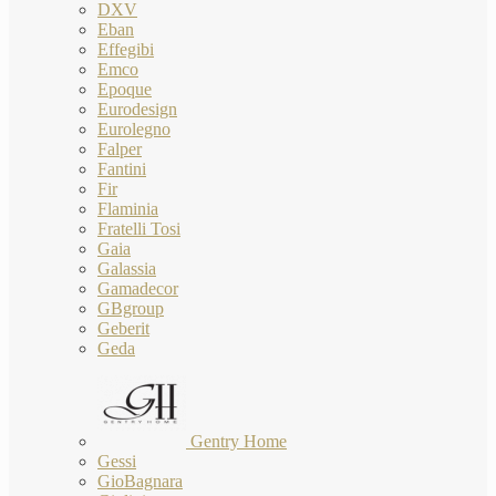
DXV
Eban
Effegibi
Emco
Epoque
Eurodesign
Eurolegno
Falper
Fantini
Fir
Flaminia
Fratelli Tosi
Gaia
Galassia
Gamadecor
GBgroup
Geberit
Geda
Gentry Home
Gessi
GioBagnara