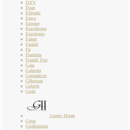
DXV
Eban
Effegibi
Emco
Epoque
Eurodesign
Eurolegno
Falper
Fantini
Fir
Flaminia
Fratelli Tosi
Gaia
Galassia
Gamadecor
GBgroup
Geberit
Geda
Gentry Home
Gessi
GioBagnara