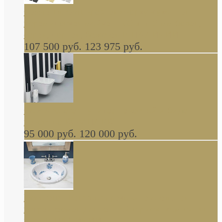
Cassia Duravit врезная сверху кухонная
керамическая мойка 1160 x 510 мм белая,
серая, черная, бежевая В НАЛИЧИИ
107 500 руб.
123 975 руб.
Cow ArtCeram унитаз навесной и биде
навесное КОМПЛЕКТ
95 000 руб.
120 000 руб.
Decorated Bathroom раковина овальная
встраиваемая для ванной с рисунком синяя
роза В НАЛИЧИИ