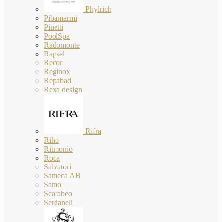
Phylrich
Pibamarmi
Pinetti
PoolSpa
Radomonte
Rapsel
Recor
Reginox
Repabad
Rexa design
Rifra
Riho
Ritmonio
Roca
Salvatori
Sameca AB
Samo
Scarabeo
Serdaneli