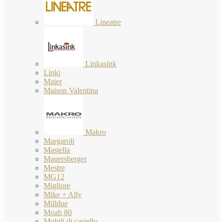
Lineatre
Linkasink
Linki
Maier
Maison Valentina
Makro
Margaroli
Mastella
Mauersberger
Mestre
MG12
Migliore
Mike + Ally
Milldue
Moab 80
Mobili di castello