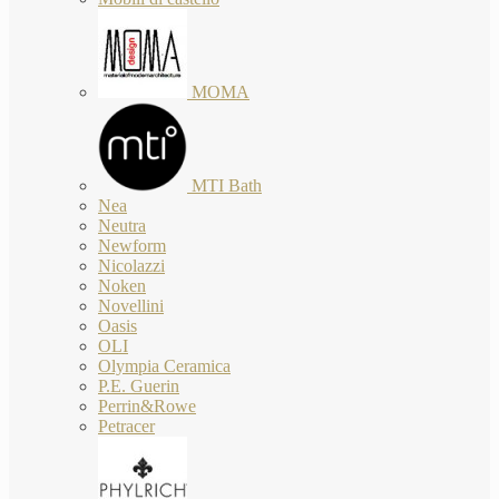
MOMA
MTI Bath
Nea
Neutra
Newform
Nicolazzi
Noken
Novellini
Oasis
OLI
Olympia Ceramica
P.E. Guerin
Perrin&Rowe
Petracer