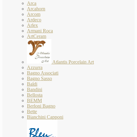
Arca
Arcahorn
Arcom
Ardeco
Arlex
Armani Roca
ArtCeram
Atlantis Porcelain Art
Azzurra
Bagno Associati
Bagno Sasso
Baldi
Bandini
Bellosta
BEMM
Berloni Bagno
Bette
Bianchini Capponi