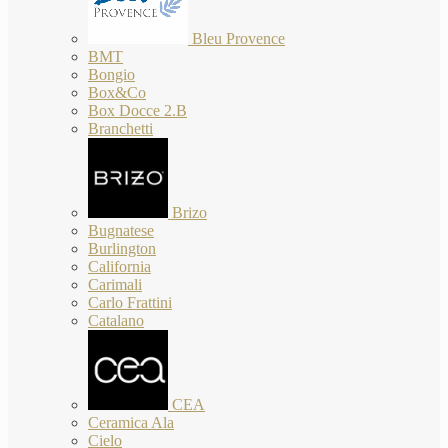
Bleu Provence
BMT
Bongio
Box&Co
Box Docce 2.B
Branchetti
Brizo
Bugnatese
Burlington
California
Carimali
Carlo Frattini
Catalano
CEA
Ceramica Ala
Cielo