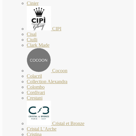
Cinier
CIPI
Cisal
Ciulli
Clark Made
Cocoon
Colacril
Collection Alexandra
Colombo
Cordivari
Crestani
Cristal et Bronze
Cristal L’Arche
Cristina