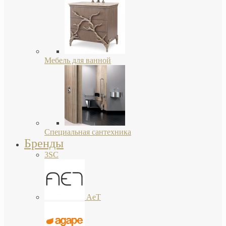
Мебель для ванной
Специальная сантехника
Бренды
3SC
AeT