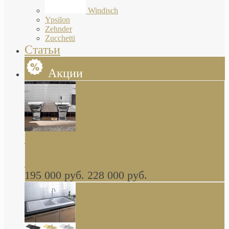
Windisch
Ypsilon
Zehnder
Zucchetti
Статьи
Акции
Butterfly Scarabeo КОМПЛЕКТ санфаянса
(унитаз и биде) напольные снаружи декор
глянцевая платина В НАЛИЧИИ
195 000 руб.
228 000 руб.