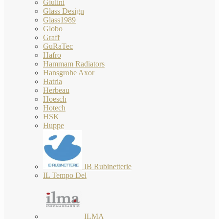
Giulini
Glass Design
Glass1989
Globo
Graff
GuRaTec
Hafro
Hammam Radiators
Hansgrohe Axor
Hatria
Herbeau
Hoesch
Hotech
HSK
Huppe
IB Rubinetterie
IL Tempo Del
ILMA