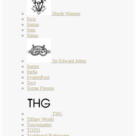
Sherle Wagner
Sicis
Sigma
Sign
Simas
Sir Edward Johns
Sprinz
Stella
SystemPool
Tece
Terme Firenze
THG
Tiffany World
Toscoquattro
TOTO
Traditional Bathrooms