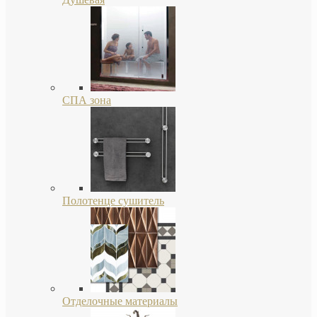
СПА зона
Полотенце сушитель
Отделочные материалы