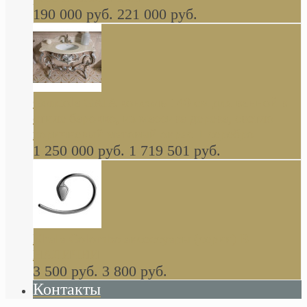
190 000 руб.
221 000 руб.
Gondola GAIA консоль 140 см для ванной в
стиле барокко, из массива дерева, светло
коричневый матовый окрас + серебро
1 250 000 руб.
1 719 501 руб.
Khala Colombo аксессуары (серия) В
НАЛИЧИИ
3 500 руб.
3 800 руб.
Контакты