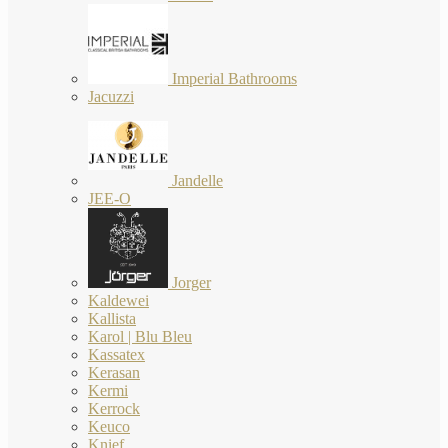
Imperial Bathrooms
Jacuzzi
Jandelle
JEE-O
Jorger
Kaldewei
Kallista
Karol | Blu Bleu
Kassatex
Kerasan
Kermi
Kerrock
Keuco
Knief