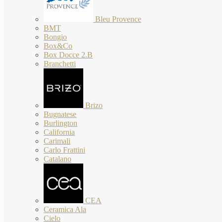
Bleu Provence
BMT
Bongio
Box&Co
Box Docce 2.B
Branchetti
Brizo
Bugnatese
Burlington
California
Carimali
Carlo Frattini
Catalano
CEA
Ceramica Ala
Cielo