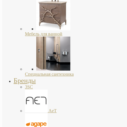
Мебель для ванной
Специальная сантехника
Бренды
3SC
AeT