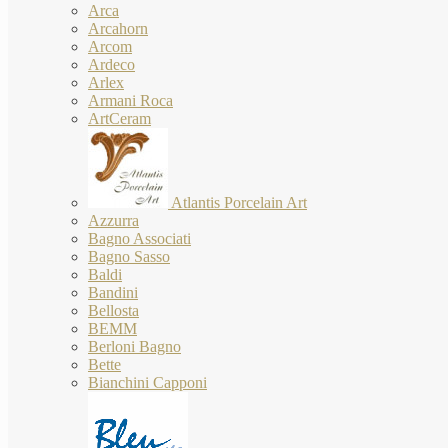
Arca
Arcahorn
Arcom
Ardeco
Arlex
Armani Roca
ArtCeram
Atlantis Porcelain Art
Azzurra
Bagno Associati
Bagno Sasso
Baldi
Bandini
Bellosta
BEMM
Berloni Bagno
Bette
Bianchini Capponi