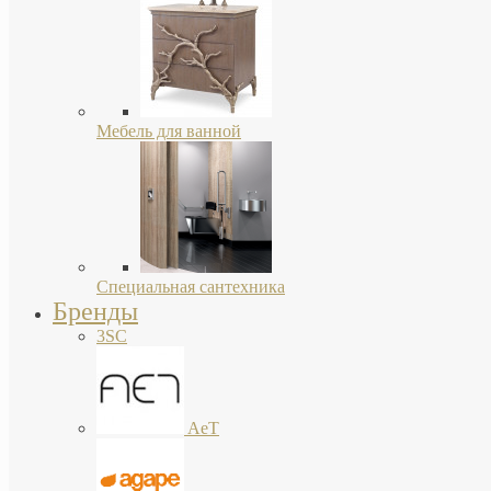
Мебель для ванной
Специальная сантехника
Бренды
3SC
AeT