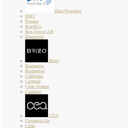
Bleu Provence
BMT
Bongio
Box&Co
Box Docce 2.B
Branchetti
Brizo
Bugnatese
Burlington
California
Carimali
Carlo Frattini
Catalano
CEA
Ceramica Ala
Cielo