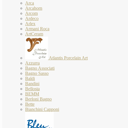
Arca
Arcahorn
Arcom
Ardeco
Arlex
Armani Roca
ArtCeram
Atlantis Porcelain Art
Azzurra
Bagno Associati
Bagno Sasso
Baldi
Bandini
Bellosta
BEMM
Berloni Bagno
Bette
Bianchini Capponi