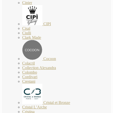
Cinier
CIPI
Cisal
Ciulli
Clark Made
Cocoon
Colacril
Collection Alexandra
Colombo
Cordivari
Crestani
Cristal et Bronze
Cristal L’Arche
Cristina