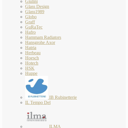
Giulini
Glass Design
Glass1989
Globo
Graff
GuRaTec
Hafro
Hammam Radiators
Hansgrohe Axor
Hatria
Herbeau
Hoesch
Hotech
HSK
Huppe
IB Rubinetterie
IL Tempo Del
ILMA