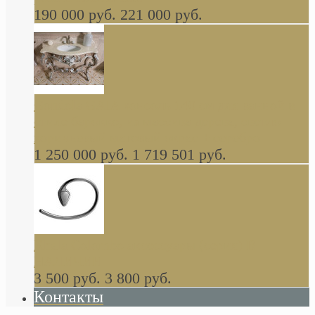
190 000 руб.
221 000 руб.
Gondola GAIA консоль 140 см для ванной в
стиле барокко, из массива дерева, светло
коричневый матовый окрас + серебро
1 250 000 руб.
1 719 501 руб.
Khala Colombo аксессуары (серия) В
НАЛИЧИИ
3 500 руб.
3 800 руб.
Контакты