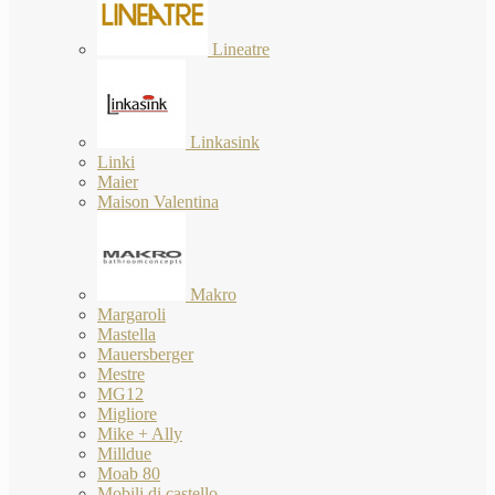
Lineatre
Linkasink
Linki
Maier
Maison Valentina
Makro
Margaroli
Mastella
Mauersberger
Mestre
MG12
Migliore
Mike + Ally
Milldue
Moab 80
Mobili di castello