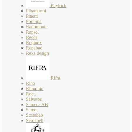
Phylrich
Pibamarmi
Pinetti
PoolSpa
Radomonte
Rapsel
Recor
Reginox
Repabad
Rexa design
Rifra
Riho
Ritmonio
Roca
Salvatori
Sameca AB
Samo
Scarabeo
Serdaneli