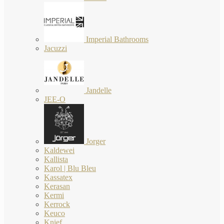
Imperial Bathrooms
Jacuzzi
Jandelle
JEE-O
Jorger
Kaldewei
Kallista
Karol | Blu Bleu
Kassatex
Kerasan
Kermi
Kerrock
Keuco
Knief