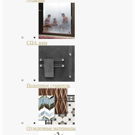
СПА зона
Полотенце сушитель
Отделочные материалы