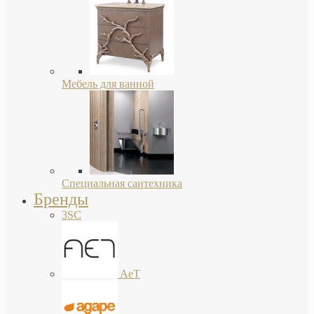
Мебель для ванной
Специальная сантехника
Бренды
3SC
AeT