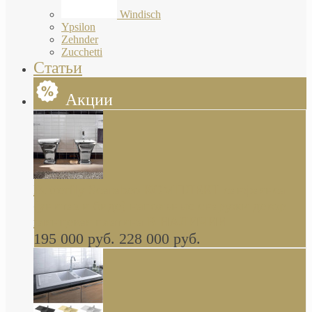
Windisch
Ypsilon
Zehnder
Zucchetti
Статьи
Акции
Butterfly Scarabeo КОМПЛЕКТ санфаянса
(унитаз и биде) напольные снаружи декор
глянцевая платина В НАЛИЧИИ
195 000 руб.
228 000 руб.