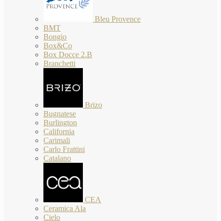
Bleu Provence
BMT
Bongio
Box&Co
Box Docce 2.B
Branchetti
Brizo
Bugnatese
Burlington
California
Carimali
Carlo Frattini
Catalano
CEA
Ceramica Ala
Cielo