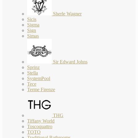
Sherle Wagner
Sicis
Sigma
Sign
Simas
Sir Edward Johns
Sprinz
Stella
SystemPool
Tece
Terme Firenze
THG
Tiffany World
Toscoquattro
TOTO
Traditional Bathrooms