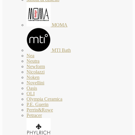
MOMA
MTI Bath
Nea
Neutra
Newform
Nicolazzi
Noken
Novellini
Oasis
OLI
Olympia Ceramica
P.E. Guerin
Perrin&Rowe
Petracer