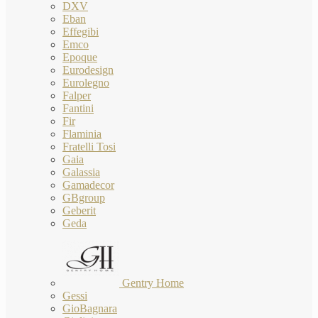
DXV
Eban
Effegibi
Emco
Epoque
Eurodesign
Eurolegno
Falper
Fantini
Fir
Flaminia
Fratelli Tosi
Gaia
Galassia
Gamadecor
GBgroup
Geberit
Geda
Gentry Home
Gessi
GioBagnara