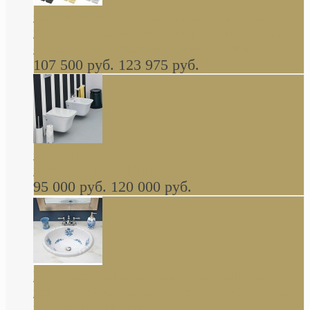
Cassia Duravit врезная сверху кухонная
керамическая мойка 1160 x 510 мм белая,
серая, черная, бежевая В НАЛИЧИИ
107 500 руб.
123 975 руб.
Cow ArtCeram унитаз навесной и биде
навесное КОМПЛЕКТ
95 000 руб.
120 000 руб.
Decorated Bathroom раковина овальная
встраиваемая для ванной с рисунком синяя
роза В НАЛИЧИИ