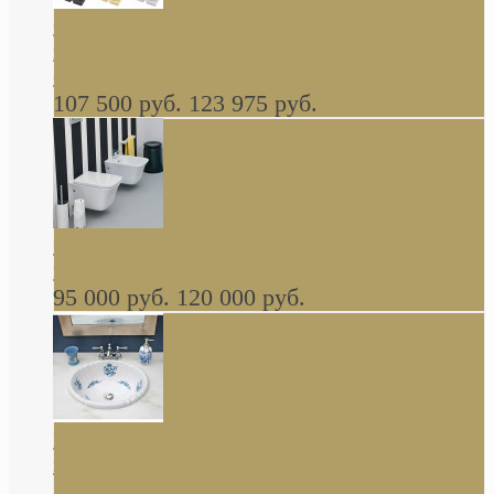
Cassia Duravit врезная сверху кухонная
керамическая мойка 1160 x 510 мм белая,
серая, черная, бежевая В НАЛИЧИИ
107 500 руб.
123 975 руб.
Cow ArtCeram унитаз навесной и биде
навесное КОМПЛЕКТ
95 000 руб.
120 000 руб.
Decorated Bathroom раковина овальная
встраиваемая для ванной с рисунком синяя
роза В НАЛИЧИИ