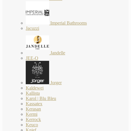
Imperial Bathrooms
Jacuzzi
Jandelle
JEE-O
Jorger
Kaldewei
Kallista
Karol | Blu Bleu
Kassatex
Kerasan
Kermi
Kerrock
Keuco
Knief