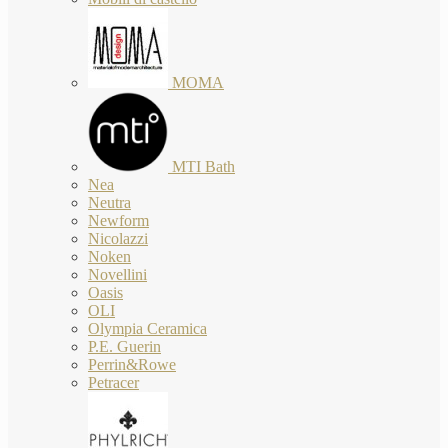
MOMA
MTI Bath
Nea
Neutra
Newform
Nicolazzi
Noken
Novellini
Oasis
OLI
Olympia Ceramica
P.E. Guerin
Perrin&Rowe
Petracer