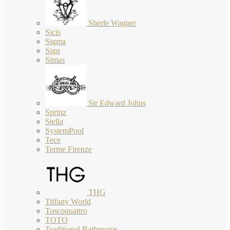
Sherle Wagner
Sicis
Sigma
Sign
Simas
Sir Edward Johns
Sprinz
Stella
SystemPool
Tece
Terme Firenze
THG
Tiffany World
Toscoquattro
TOTO
Traditional Bathrooms