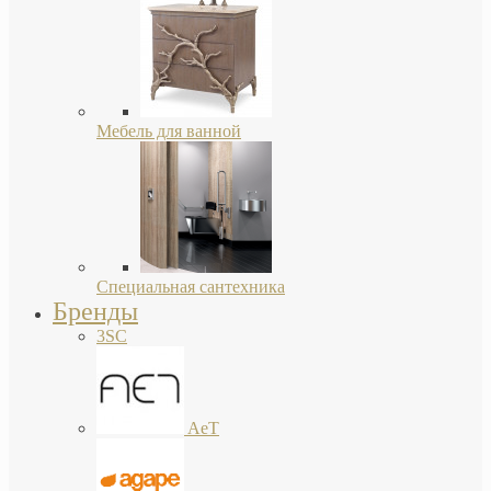
Мебель для ванной
Специальная сантехника
Бренды
3SC
AeT