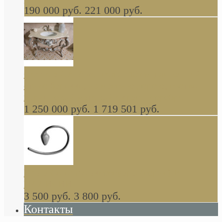
190 000 руб.
221 000 руб.
Gondola GAIA консоль 140 см для ванной в
стиле барокко, из массива дерева, светло
коричневый матовый окрас + серебро
1 250 000 руб.
1 719 501 руб.
Khala Colombo аксессуары (серия) В
НАЛИЧИИ
3 500 руб.
3 800 руб.
Контакты