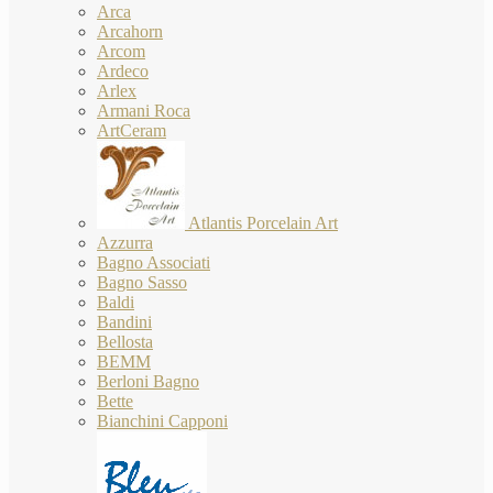
Arca
Arcahorn
Arcom
Ardeco
Arlex
Armani Roca
ArtCeram
Atlantis Porcelain Art
Azzurra
Bagno Associati
Bagno Sasso
Baldi
Bandini
Bellosta
BEMM
Berloni Bagno
Bette
Bianchini Capponi