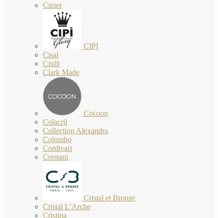
Cinier
CIPI
Cisal
Ciulli
Clark Made
Cocoon
Colacril
Collection Alexandra
Colombo
Cordivari
Crestani
Cristal et Bronze
Cristal L’Arche
Cristina