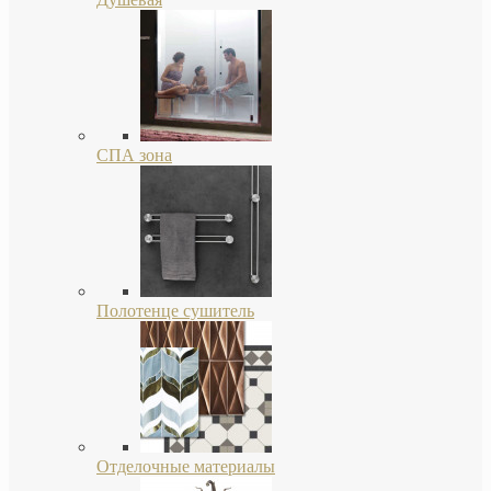
СПА зона
Полотенце сушитель
Отделочные материалы