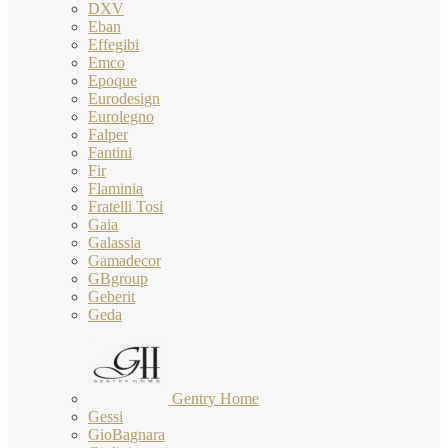
DXV
Eban
Effegibi
Emco
Epoque
Eurodesign
Eurolegno
Falper
Fantini
Fir
Flaminia
Fratelli Tosi
Gaia
Galassia
Gamadecor
GBgroup
Geberit
Geda
Gentry Home
Gessi
GioBagnara