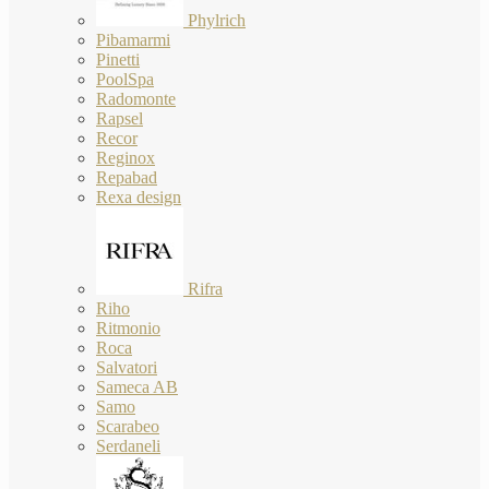
Phylrich
Pibamarmi
Pinetti
PoolSpa
Radomonte
Rapsel
Recor
Reginox
Repabad
Rexa design
Rifra
Riho
Ritmonio
Roca
Salvatori
Sameca AB
Samo
Scarabeo
Serdaneli