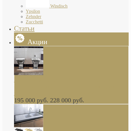
Windisch
Ypsilon
Zehnder
Zucchetti
Статьи
Акции
Butterfly Scarabeo КОМПЛЕКТ санфаянса
(унитаз и биде) напольные снаружи декор
глянцевая платина В НАЛИЧИИ
195 000 руб.
228 000 руб.