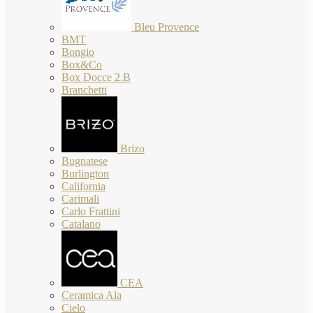
Bleu Provence
BMT
Bongio
Box&Co
Box Docce 2.B
Branchetti
Brizo
Bugnatese
Burlington
California
Carimali
Carlo Frattini
Catalano
CEA
Ceramica Ala
Cielo