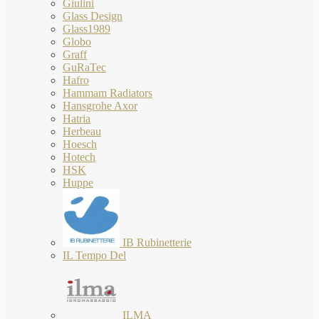
Giulini
Glass Design
Glass1989
Globo
Graff
GuRaTec
Hafro
Hammam Radiators
Hansgrohe Axor
Hatria
Herbeau
Hoesch
Hotech
HSK
Huppe
IB Rubinetterie
IL Tempo Del
ILMA