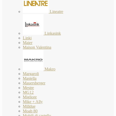
Lineatre
Linkasink
Linki
Maier
Maison Valentina
Makro
Margaroli
Mastella
Mauersberger
Mestre
MG12
Migliore
Mike + Ally
Milldue
Moab 80
Mobili di castello