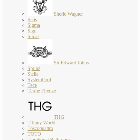
Sherle Wagner
Sicis
Sigma
Sign
Simas
Sir Edward Johns
Sprinz
Stella
SystemPool
Tece
Terme Firenze
THG
Tiffany World
Toscoquattro
TOTO
Traditional Bathrooms