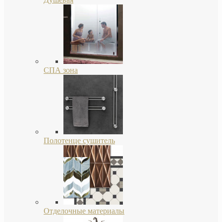
СПА зона
Полотенце сушитель
Отделочные материалы