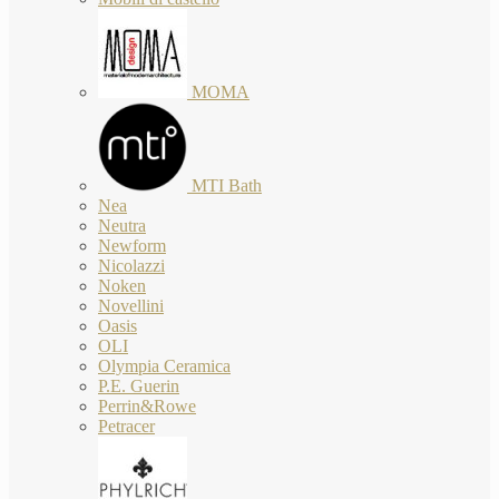
MOMA
MTI Bath
Nea
Neutra
Newform
Nicolazzi
Noken
Novellini
Oasis
OLI
Olympia Ceramica
P.E. Guerin
Perrin&Rowe
Petracer