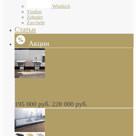
Windisch
Ypsilon
Zehnder
Zucchetti
Статьи
Акции
Butterfly Scarabeo КОМПЛЕКТ санфаянса
(унитаз и биде) напольные снаружи декор
глянцевая платина В НАЛИЧИИ
195 000 руб.
228 000 руб.