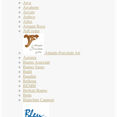
Arca
Arcahorn
Arcom
Ardeco
Arlex
Armani Roca
ArtCeram
Atlantis Porcelain Art
Azzurra
Bagno Associati
Bagno Sasso
Baldi
Bandini
Bellosta
BEMM
Berloni Bagno
Bette
Bianchini Capponi