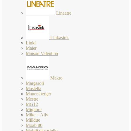
Lineatre
Linkasink
Linki
Maier
Maison Valentina
Makro
Margaroli
Mastella
Mauersberger
Mestre
MG12
Migliore
Mike + Ally
Milldue
Moab 80
Mobili di castello