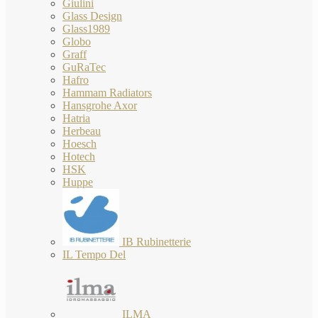
Giulini
Glass Design
Glass1989
Globo
Graff
GuRaTec
Hafro
Hammam Radiators
Hansgrohe Axor
Hatria
Herbeau
Hoesch
Hotech
HSK
Huppe
IB Rubinetterie
IL Tempo Del
ILMA