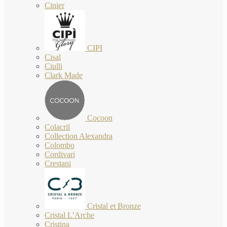
Cinier
CIPI
Cisal
Ciulli
Clark Made
Cocoon
Colacril
Collection Alexandra
Colombo
Cordivari
Crestani
Cristal et Bronze
Cristal L’Arche
Cristina