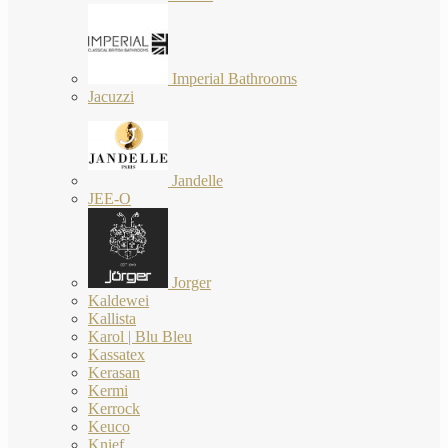
Imperial Bathrooms
Jacuzzi
Jandelle
JEE-O
Jorger
Kaldewei
Kallista
Karol | Blu Bleu
Kassatex
Kerasan
Kermi
Kerrock
Keuco
Knief