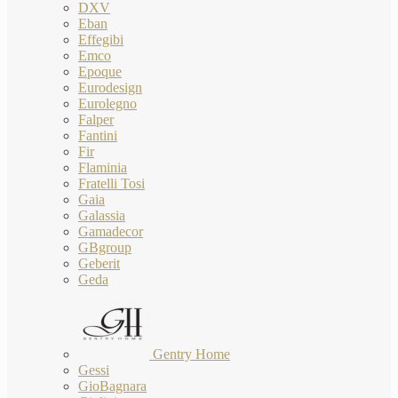
DXV
Eban
Effegibi
Emco
Epoque
Eurodesign
Eurolegno
Falper
Fantini
Fir
Flaminia
Fratelli Tosi
Gaia
Galassia
Gamadecor
GBgroup
Geberit
Geda
Gentry Home
Gessi
GioBagnara