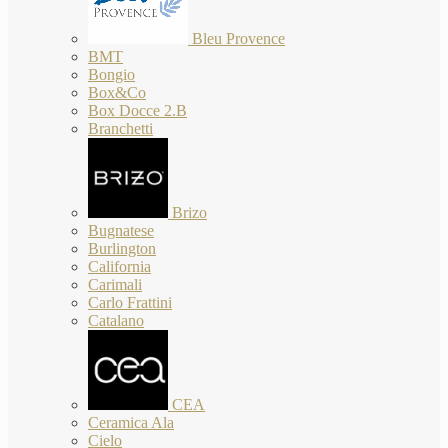
Bleu Provence
BMT
Bongio
Box&Co
Box Docce 2.B
Branchetti
Brizo
Bugnatese
Burlington
California
Carimali
Carlo Frattini
Catalano
CEA
Ceramica Ala
Cielo