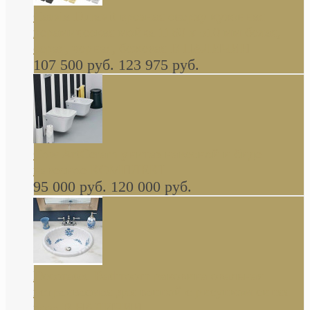
Cassia Duravit врезная сверху кухонная
керамическая мойка 1160 x 510 мм белая,
серая, черная, бежевая В НАЛИЧИИ
107 500 руб.
123 975 руб.
Cow ArtCeram унитаз навесной и биде
навесное КОМПЛЕКТ
95 000 руб.
120 000 руб.
Decorated Bathroom раковина овальная
встраиваемая для ванной с рисунком синяя
роза В НАЛИЧИИ