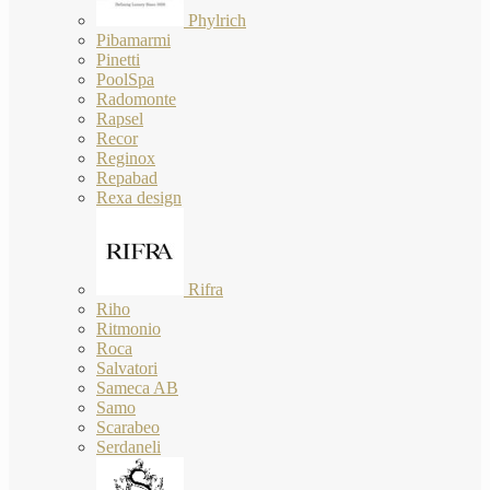
Phylrich
Pibamarmi
Pinetti
PoolSpa
Radomonte
Rapsel
Recor
Reginox
Repabad
Rexa design
Rifra
Riho
Ritmonio
Roca
Salvatori
Sameca AB
Samo
Scarabeo
Serdaneli