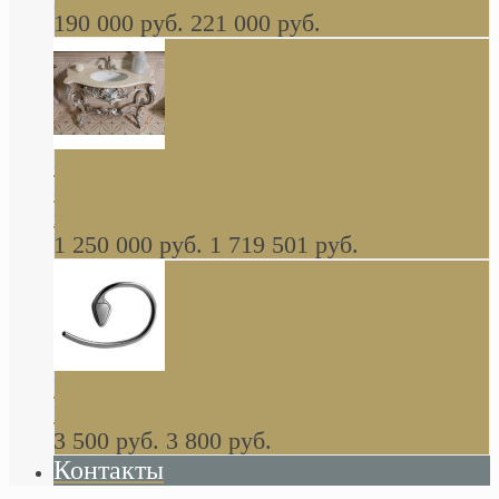
190 000 руб.
221 000 руб.
Gondola GAIA консоль 140 см для ванной в
стиле барокко, из массива дерева, светло
коричневый матовый окрас + серебро
1 250 000 руб.
1 719 501 руб.
Khala Colombo аксессуары (серия) В
НАЛИЧИИ
3 500 руб.
3 800 руб.
Контакты