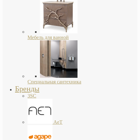
Мебель для ванной
Специальная сантехника
Бренды
3SC
AeT