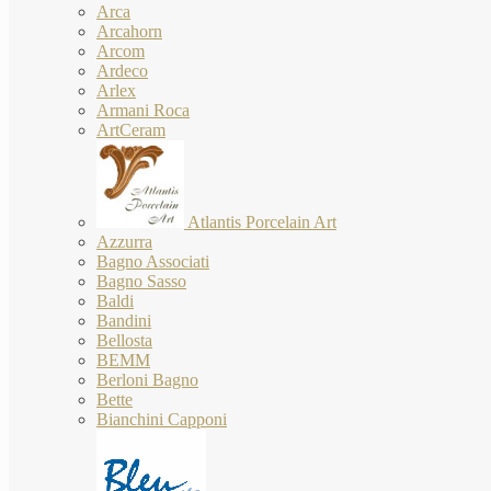
Arca
Arcahorn
Arcom
Ardeco
Arlex
Armani Roca
ArtCeram
Atlantis Porcelain Art
Azzurra
Bagno Associati
Bagno Sasso
Baldi
Bandini
Bellosta
BEMM
Berloni Bagno
Bette
Bianchini Capponi