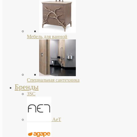
Мебель для ванной
Специальная сантехника
Бренды
3SC
AeT