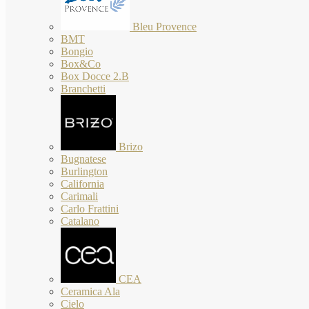
Bleu Provence
BMT
Bongio
Box&Co
Box Docce 2.B
Branchetti
Brizo
Bugnatese
Burlington
California
Carimali
Carlo Frattini
Catalano
CEA
Ceramica Ala
Cielo