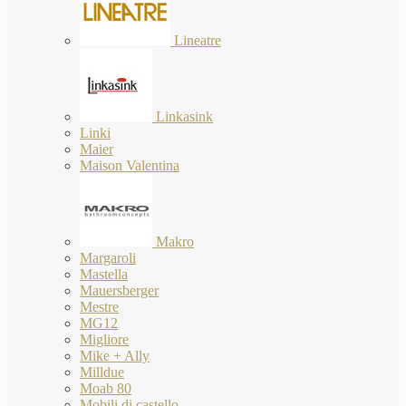
Lineatre
Linkasink
Linki
Maier
Maison Valentina
Makro
Margaroli
Mastella
Mauersberger
Mestre
MG12
Migliore
Mike + Ally
Milldue
Moab 80
Mobili di castello