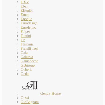
DXV
Eban
Effegibi
Emco
Epoque
Eurodesign
Eurolegno
Falper
Fantini
Fir
Flaminia
Fratelli Tosi
Gaia
Galassia
Gamadecor
GBgroup
Geberit
Geda
Gentry Home
Gessi
GioBagnara