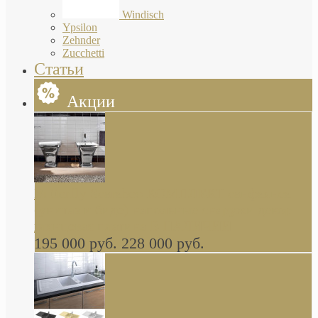
Windisch
Ypsilon
Zehnder
Zucchetti
Статьи
Акции
Butterfly Scarabeo КОМПЛЕКТ санфаянса
(унитаз и биде) напольные снаружи декор
глянцевая платина В НАЛИЧИИ
195 000 руб.
228 000 руб.