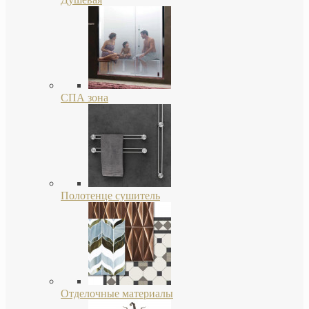
СПА зона
Полотенце сушитель
Отделочные материалы