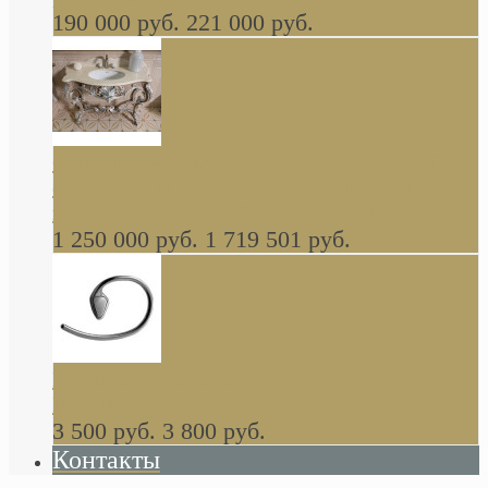
190 000 руб.
221 000 руб.
Gondola GAIA консоль 140 см для ванной в
стиле барокко, из массива дерева, светло
коричневый матовый окрас + серебро
1 250 000 руб.
1 719 501 руб.
Khala Colombo аксессуары (серия) В
НАЛИЧИИ
3 500 руб.
3 800 руб.
Контакты