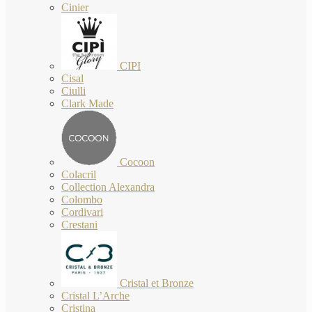
Cinier
CIPI
Cisal
Ciulli
Clark Made
Cocoon
Colacril
Collection Alexandra
Colombo
Cordivari
Crestani
Cristal et Bronze
Cristal L’Arche
Cristina