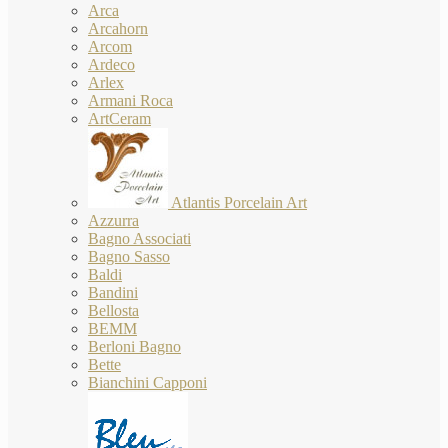
Arca
Arcahorn
Arcom
Ardeco
Arlex
Armani Roca
ArtCeram
Atlantis Porcelain Art
Azzurra
Bagno Associati
Bagno Sasso
Baldi
Bandini
Bellosta
BEMM
Berloni Bagno
Bette
Bianchini Capponi