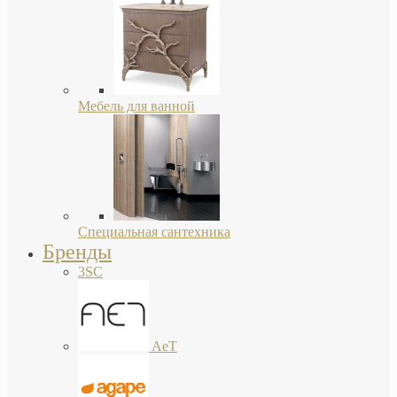
Мебель для ванной
Специальная сантехника
Бренды
3SC
AeT