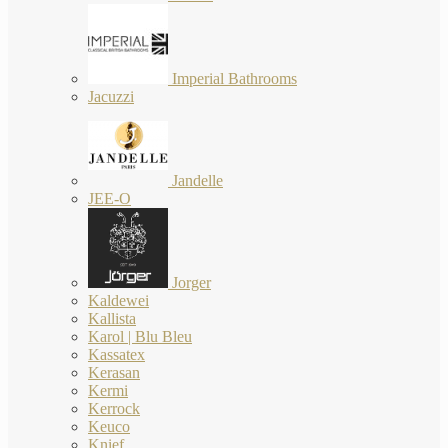
Imperial Bathrooms
Jacuzzi
Jandelle
JEE-O
Jorger
Kaldewei
Kallista
Karol | Blu Bleu
Kassatex
Kerasan
Kermi
Kerrock
Keuco
Knief