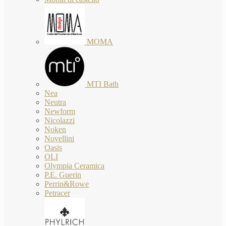
MOMA
MTI Bath
Nea
Neutra
Newform
Nicolazzi
Noken
Novellini
Oasis
OLI
Olympia Ceramica
P.E. Guerin
Perrin&Rowe
Petracer