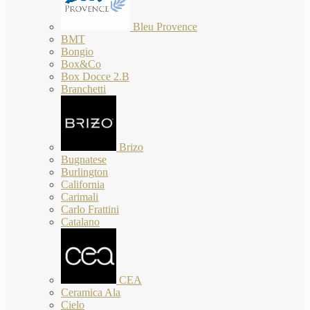
Bleu Provence
BMT
Bongio
Box&Co
Box Docce 2.B
Branchetti
Brizo
Bugnatese
Burlington
California
Carimali
Carlo Frattini
Catalano
CEA
Ceramica Ala
Cielo