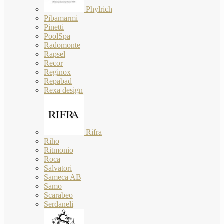
Phylrich
Pibamarmi
Pinetti
PoolSpa
Radomonte
Rapsel
Recor
Reginox
Repabad
Rexa design
Rifra
Riho
Ritmonio
Roca
Salvatori
Sameca AB
Samo
Scarabeo
Serdaneli