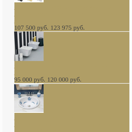
Cassia Duravit врезная сверху кухонная
керамическая мойка 1160 x 510 мм белая,
серая, черная, бежевая В НАЛИЧИИ
107 500 руб.
123 975 руб.
Cow ArtCeram унитаз навесной и биде
навесное КОМПЛЕКТ
95 000 руб.
120 000 руб.
Decorated Bathroom раковина овальная
встраиваемая для ванной с рисунком синяя
роза В НАЛИЧИИ