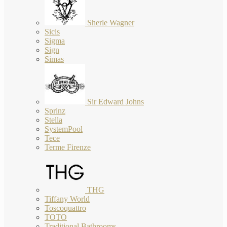
Sherle Wagner
Sicis
Sigma
Sign
Simas
Sir Edward Johns
Sprinz
Stella
SystemPool
Tece
Terme Firenze
THG
Tiffany World
Toscoquattro
TOTO
Traditional Bathrooms