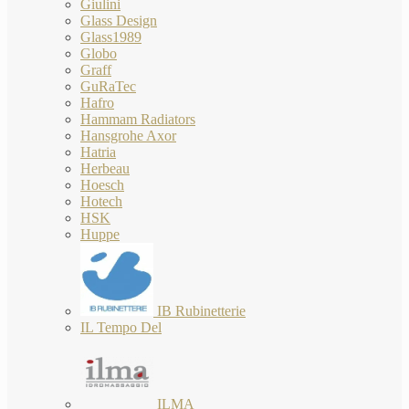
Giulini
Glass Design
Glass1989
Globo
Graff
GuRaTec
Hafro
Hammam Radiators
Hansgrohe Axor
Hatria
Herbeau
Hoesch
Hotech
HSK
Huppe
IB Rubinetterie
IL Tempo Del
ILMA