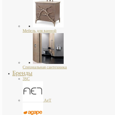
Мебель для ванной
Специальная сантехника
Бренды
3SC
AeT