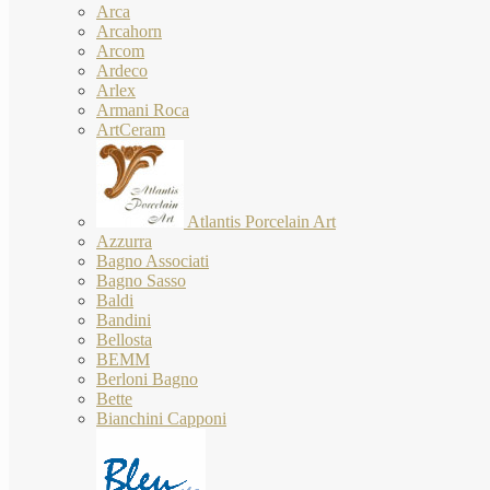
Arca
Arcahorn
Arcom
Ardeco
Arlex
Armani Roca
ArtCeram
Atlantis Porcelain Art
Azzurra
Bagno Associati
Bagno Sasso
Baldi
Bandini
Bellosta
BEMM
Berloni Bagno
Bette
Bianchini Capponi