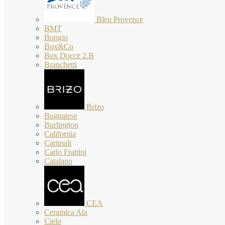
Bleu Provence
BMT
Bongio
Box&Co
Box Docce 2.B
Branchetti
Brizo
Bugnatese
Burlington
California
Carimali
Carlo Frattini
Catalano
CEA
Ceramica Ala
Cielo