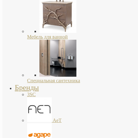
Мебель для ванной
Специальная сантехника
Бренды
3SC
AeT