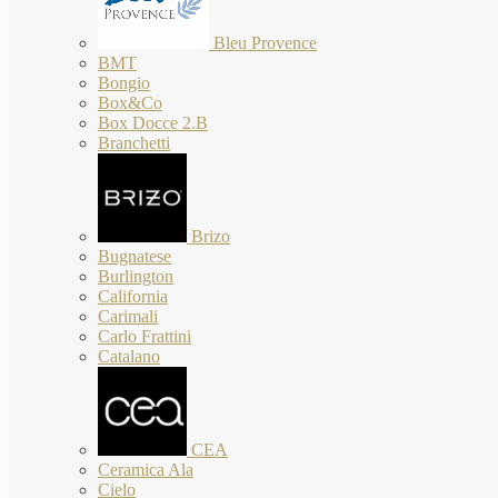
Bleu Provence
BMT
Bongio
Box&Co
Box Docce 2.B
Branchetti
Brizo
Bugnatese
Burlington
California
Carimali
Carlo Frattini
Catalano
CEA
Ceramica Ala
Cielo