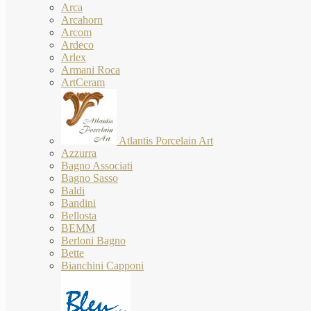
Arca
Arcahorn
Arcom
Ardeco
Arlex
Armani Roca
ArtCeram
Atlantis Porcelain Art
Azzurra
Bagno Associati
Bagno Sasso
Baldi
Bandini
Bellosta
BEMM
Berloni Bagno
Bette
Bianchini Capponi