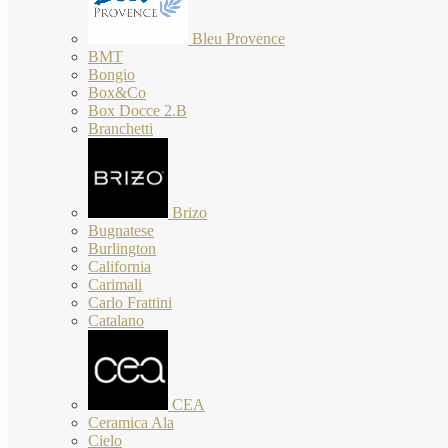
Bleu Provence
BMT
Bongio
Box&Co
Box Docce 2.B
Branchetti
Brizo
Bugnatese
Burlington
California
Carimali
Carlo Frattini
Catalano
CEA
Ceramica Ala
Cielo