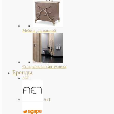
Мебель для ванной
Специальная сантехника
Бренды
3SC
AeT