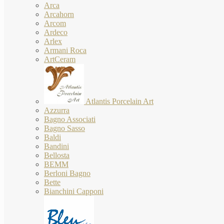
Arca
Arcahorn
Arcom
Ardeco
Arlex
Armani Roca
ArtCeram
Atlantis Porcelain Art
Azzurra
Bagno Associati
Bagno Sasso
Baldi
Bandini
Bellosta
BEMM
Berloni Bagno
Bette
Bianchini Capponi