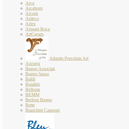
Arca
Arcahorn
Arcom
Ardeco
Arlex
Armani Roca
ArtCeram
Atlantis Porcelain Art
Azzurra
Bagno Associati
Bagno Sasso
Baldi
Bandini
Bellosta
BEMM
Berloni Bagno
Bette
Bianchini Capponi