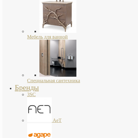
Мебель для ванной
Специальная сантехника
Бренды
3SC
AeT