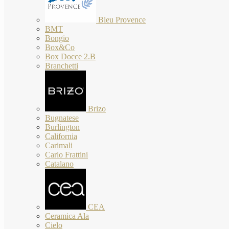
Bleu Provence
BMT
Bongio
Box&Co
Box Docce 2.B
Branchetti
Brizo
Bugnatese
Burlington
California
Carimali
Carlo Frattini
Catalano
CEA
Ceramica Ala
Cielo