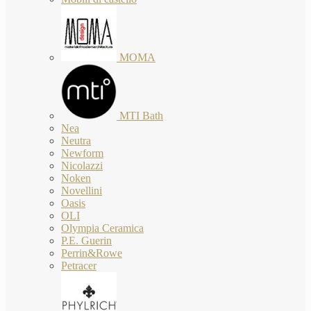
MOMA
MTI Bath
Nea
Neutra
Newform
Nicolazzi
Noken
Novellini
Oasis
OLI
Olympia Ceramica
P.E. Guerin
Perrin&Rowe
Petracer