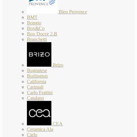
Bleu Provence
BMT
Bongio
Box&Co
Box Docce 2.B
Branchetti
Brizo
Bugnatese
Burlington
California
Carimali
Carlo Frattini
Catalano
CEA
Ceramica Ala
Cielo