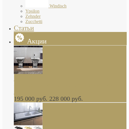
Windisch
Ypsilon
Zehnder
Zucchetti
Статьи
Акции
Butterfly Scarabeo КОМПЛЕКТ санфаянса
(унитаз и биде) напольные снаружи декор
глянцевая платина В НАЛИЧИИ
195 000 руб.
228 000 руб.