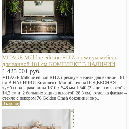
VITAGE Milldue edition RITZ премиум мебель
для ванной 181 см КОМПЛЕКТ В НАЛИЧИИ
1 425 001 руб.
VITAGE Milldue edition RITZ премиум мебель для ванной 181
см В НАЛИЧИИ Комплект: Моноблочная ПОДВЕСНАЯ
тумба под 2 раковины 1810 х 548 мм h540 (2 ящика высотой -
14,2 см и 2 больших ящика высотой 28,3 см), отделка фасада –
стекло с декором 76 Golden Crash боковины окр..
В корзину