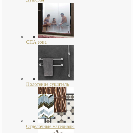
СПА зона
Полотенце сушитель
Отделочные материалы