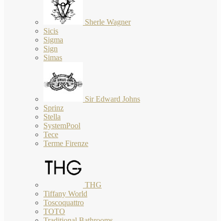
Sherle Wagner
Sicis
Sigma
Sign
Simas
Sir Edward Johns
Sprinz
Stella
SystemPool
Tece
Terme Firenze
THG
Tiffany World
Toscoquattro
TOTO
Traditional Bathrooms