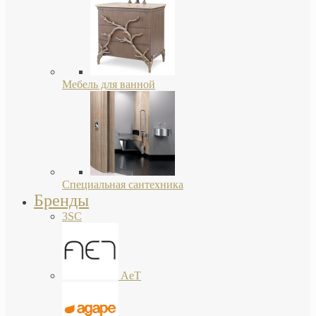
Мебель для ванной
Специальная сантехника
Бренды
3SC
AeT