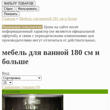
ФИЛЬТР ТОВАРОВ
Сброс
Фильтровать
Показать
Главная
»
Мебель для ванной 181 см и более
Уважаемые покупатели!
Цены на сайте носят
информационный характер (не являются официальной
офёртой), в связи с периодическими изменениями цен
производителями могут отличаться от действительных.
мебель для ванной 180 см и
больше
Вид:
Сравнение товаров (0)
В наличии