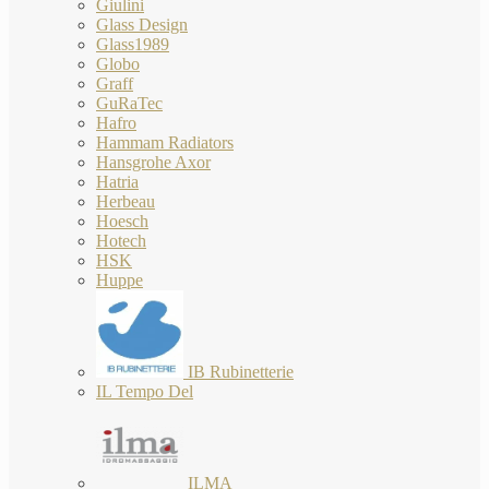
Giulini
Glass Design
Glass1989
Globo
Graff
GuRaTec
Hafro
Hammam Radiators
Hansgrohe Axor
Hatria
Herbeau
Hoesch
Hotech
HSK
Huppe
IB Rubinetterie
IL Tempo Del
ILMA