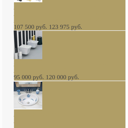
Cassia Duravit врезная сверху кухонная
керамическая мойка 1160 x 510 мм белая,
серая, черная, бежевая В НАЛИЧИИ
107 500 руб.
123 975 руб.
Cow ArtCeram унитаз навесной и биде
навесное КОМПЛЕКТ
95 000 руб.
120 000 руб.
Decorated Bathroom раковина овальная
встраиваемая для ванной с рисунком синяя
роза В НАЛИЧИИ