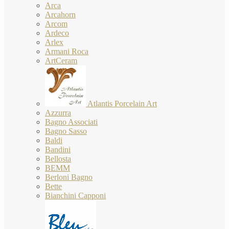
Arca
Arcahorn
Arcom
Ardeco
Arlex
Armani Roca
ArtCeram
Atlantis Porcelain Art
Azzurra
Bagno Associati
Bagno Sasso
Baldi
Bandini
Bellosta
BEMM
Berloni Bagno
Bette
Bianchini Capponi