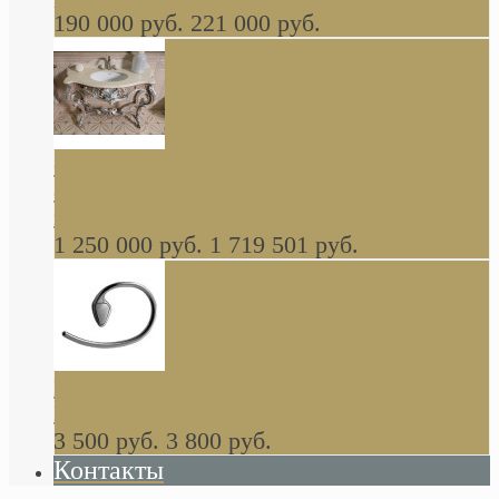
190 000 руб.
221 000 руб.
Gondola GAIA консоль 140 см для ванной в
стиле барокко, из массива дерева, светло
коричневый матовый окрас + серебро
1 250 000 руб.
1 719 501 руб.
Khala Colombo аксессуары (серия) В
НАЛИЧИИ
3 500 руб.
3 800 руб.
Контакты