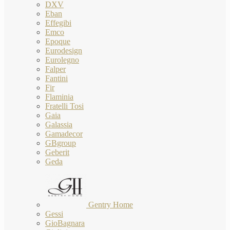
DXV
Eban
Effegibi
Emco
Epoque
Eurodesign
Eurolegno
Falper
Fantini
Fir
Flaminia
Fratelli Tosi
Gaia
Galassia
Gamadecor
GBgroup
Geberit
Geda
Gentry Home
Gessi
GioBagnara