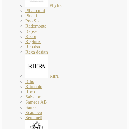
Phylrich
Pibamarmi
Pinetti
PoolSpa
Radomonte
Rapsel
Recor
Reginox
Repabad
Rexa design
Rifra
Riho
Ritmonio
Roca
Salvatori
Sameca AB
Samo
Scarabeo
Serdaneli