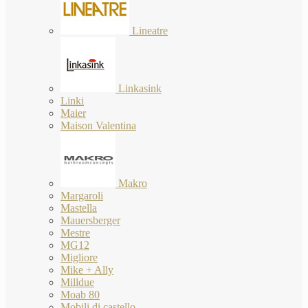
Lineatre
Linkasink
Linki
Maier
Maison Valentina
Makro
Margaroli
Mastella
Mauersberger
Mestre
MG12
Migliore
Mike + Ally
Milldue
Moab 80
Mobili di castello