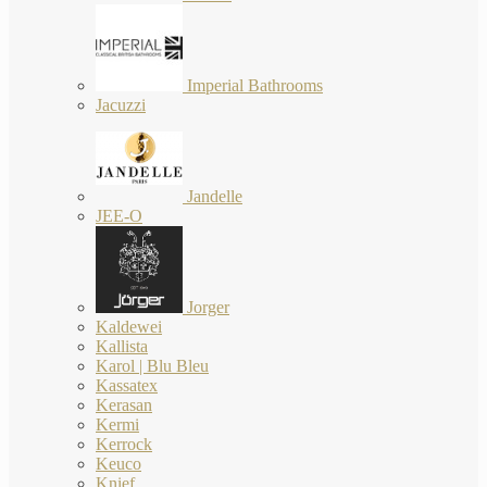
Imperial Bathrooms
Jacuzzi
Jandelle
JEE-O
Jorger
Kaldewei
Kallista
Karol | Blu Bleu
Kassatex
Kerasan
Kermi
Kerrock
Keuco
Knief