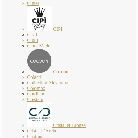
Cinier
CIPI
Cisal
Ciulli
Clark Made
Cocoon
Colacril
Collection Alexandra
Colombo
Cordivari
Crestani
Cristal et Bronze
Cristal L’Arche
Cristina