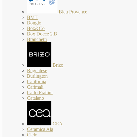
Bleu Provence
BMT
Bongio
Box&Co
Box Docce 2.B
Branchetti
Brizo
Bugnatese
Burlington
California
Carimali
Carlo Frattini
Catalano
CEA
Ceramica Ala
Cielo