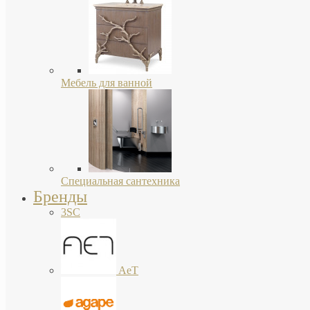
Мебель для ванной
Специальная сантехника
Бренды
3SC
AeT