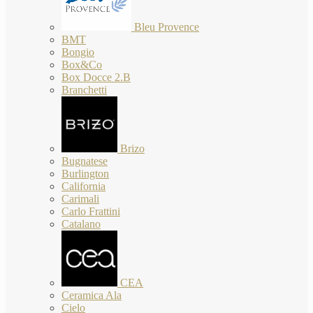
Bleu Provence
BMT
Bongio
Box&Co
Box Docce 2.B
Branchetti
Brizo
Bugnatese
Burlington
California
Carimali
Carlo Frattini
Catalano
CEA
Ceramica Ala
Cielo