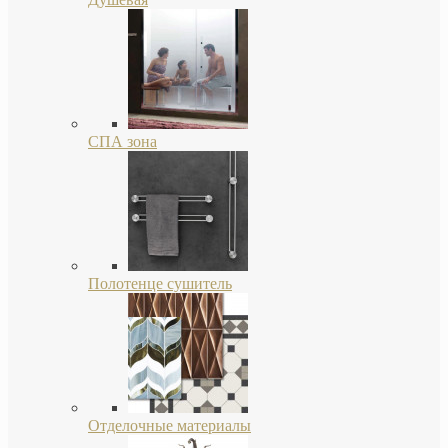
СПА зона
Полотенце сушитель
Отделочные материалы