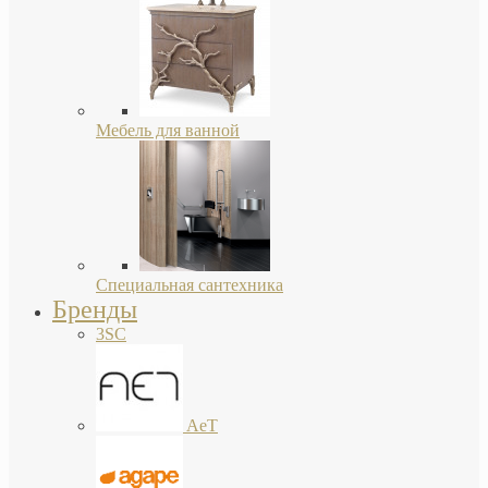
Мебель для ванной
Специальная сантехника
Бренды
3SC
AeT