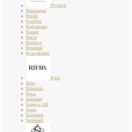
Phylrich
Pibamarmi
Pinetti
PoolSpa
Radomonte
Rapsel
Recor
Reginox
Repabad
Rexa design
Rifra
Riho
Ritmonio
Roca
Salvatori
Sameca AB
Samo
Scarabeo
Serdaneli