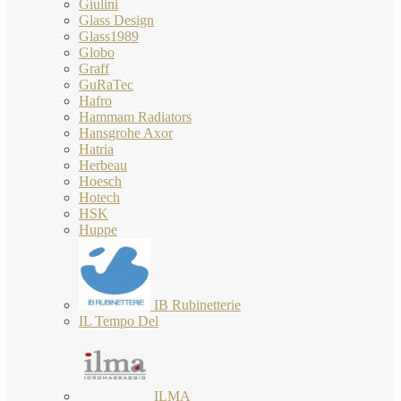
Giulini
Glass Design
Glass1989
Globo
Graff
GuRaTec
Hafro
Hammam Radiators
Hansgrohe Axor
Hatria
Herbeau
Hoesch
Hotech
HSK
Huppe
IB Rubinetterie
IL Tempo Del
ILMA