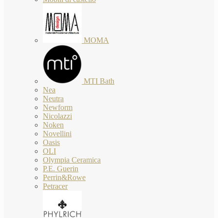
MOMA
MTI Bath
Nea
Neutra
Newform
Nicolazzi
Noken
Novellini
Oasis
OLI
Olympia Ceramica
P.E. Guerin
Perrin&Rowe
Petracer