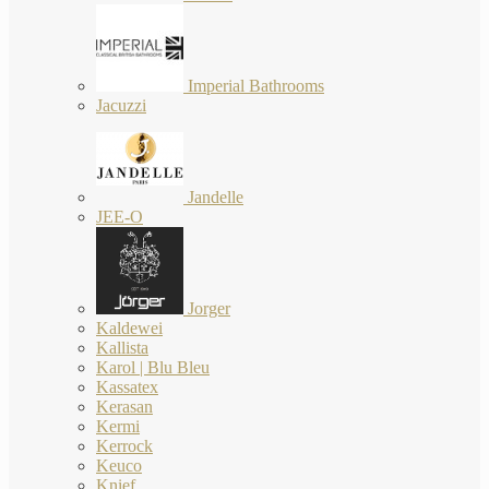
Imperial Bathrooms
Jacuzzi
Jandelle
JEE-O
Jorger
Kaldewei
Kallista
Karol | Blu Bleu
Kassatex
Kerasan
Kermi
Kerrock
Keuco
Knief