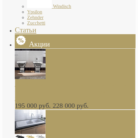
Windisch
Ypsilon
Zehnder
Zucchetti
Статьи
Акции
Butterfly Scarabeo КОМПЛЕКТ санфаянса
(унитаз и биде) напольные снаружи декор
глянцевая платина В НАЛИЧИИ
195 000 руб.
228 000 руб.