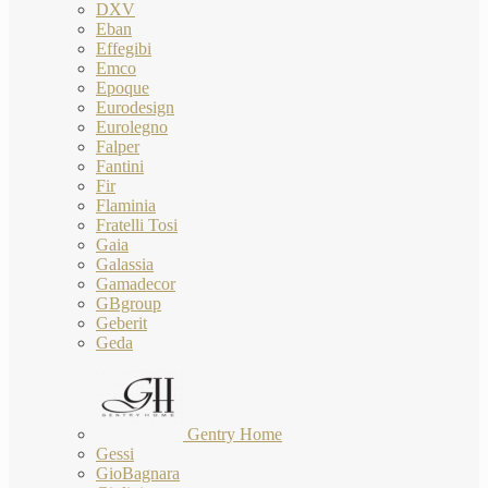
DXV
Eban
Effegibi
Emco
Epoque
Eurodesign
Eurolegno
Falper
Fantini
Fir
Flaminia
Fratelli Tosi
Gaia
Galassia
Gamadecor
GBgroup
Geberit
Geda
Gentry Home
Gessi
GioBagnara