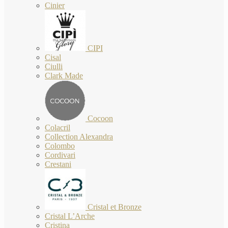
Cinier
CIPI
Cisal
Ciulli
Clark Made
Cocoon
Colacril
Collection Alexandra
Colombo
Cordivari
Crestani
Cristal et Bronze
Cristal L’Arche
Cristina