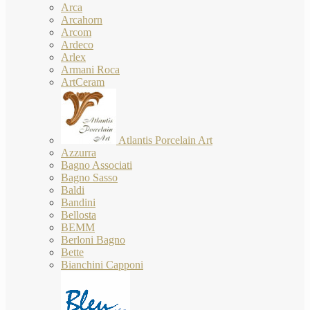
Arca
Arcahorn
Arcom
Ardeco
Arlex
Armani Roca
ArtCeram
Atlantis Porcelain Art
Azzurra
Bagno Associati
Bagno Sasso
Baldi
Bandini
Bellosta
BEMM
Berloni Bagno
Bette
Bianchini Capponi