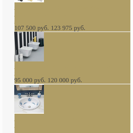
Cassia Duravit врезная сверху кухонная
керамическая мойка 1160 x 510 мм белая,
серая, черная, бежевая В НАЛИЧИИ
107 500 руб.
123 975 руб.
Cow ArtCeram унитаз навесной и биде
навесное КОМПЛЕКТ
95 000 руб.
120 000 руб.
Decorated Bathroom раковина овальная
встраиваемая для ванной с рисунком синяя
роза В НАЛИЧИИ