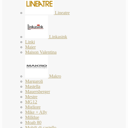
Lineatre
Linkasink
Linki
Maier
Maison Valentina
Makro
Margaroli
Mastella
Mauersberger
Mestre
MG12
Migliore
Mike + Ally
Milldue
Moab 80
Mobili di castello