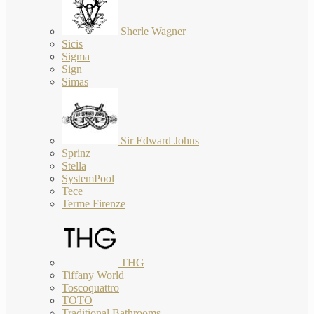
Sherle Wagner
Sicis
Sigma
Sign
Simas
Sir Edward Johns
Sprinz
Stella
SystemPool
Tece
Terme Firenze
THG
Tiffany World
Toscoquattro
TOTO
Traditional Bathrooms