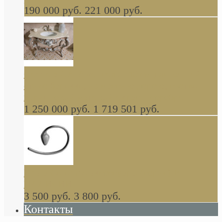
190 000 руб.
221 000 руб.
Gondola GAIA консоль 140 см для ванной в
стиле барокко, из массива дерева, светло
коричневый матовый окрас + серебро
1 250 000 руб.
1 719 501 руб.
Khala Colombo аксессуары (серия) В
НАЛИЧИИ
3 500 руб.
3 800 руб.
Контакты